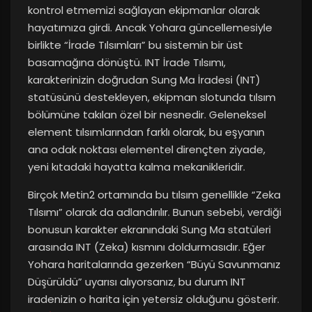
kontrol etmemizi sağlayan ekipmanlar olarak
hayatımıza girdi. Ancak Yohara güncellemesiyle
birlikte “İrade Tılsımları” bu sistemin bir üst
basamağına dönüştü. INT İrade Tılsımı,
karakterinizin doğrudan Sung Ma İradesi (INT)
statüsünü destekleyen, ekipman slotunda tılsım
bölümüne takılan özel bir nesnedir. Geleneksel
element tılsımlarından farklı olarak, bu eşyanın
ana odak noktası elementel dirençten ziyade,
yeni kıtadaki hayatta kalma mekanikleridir.
Birçok Metin2 ortamında bu tılsım genellikle “Zeka
Tılsımı” olarak da adlandırılır. Bunun sebebi, verdiği
bonusun karakter ekranındaki Sung Ma statüleri
arasında INT (Zeka) kısmını doldurmasıdır. Eğer
Yohara haritalarında gezerken “Büyü Savunmanız
Düşürüldü” uyarısı alıyorsanız, bu durum INT
iradenizin o harita için yetersiz olduğunu gösterir.