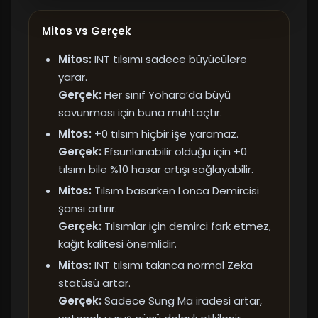
Mitos vs Gerçek
Mitos:
INT tılsımı sadece büyücülere
yarar.
Gerçek:
Her sınıf Yohara’da büyü
savunması için buna muhtaçtır.
Mitos:
+0 tılsım hiçbir işe yaramaz.
Gerçek:
Efsunlanabilir olduğu için +0
tılsım bile %10 hasar artışı sağlayabilir.
Mitos:
Tılsım basarken Lonca Demircisi
şansı artırır.
Gerçek:
Tılsımlar için demirci fark etmez,
kağıt kalitesi önemlidir.
Mitos:
INT tılsımı takınca normal Zeka
statüsü artar.
Gerçek:
Sadece Sung Ma iradesi artar,