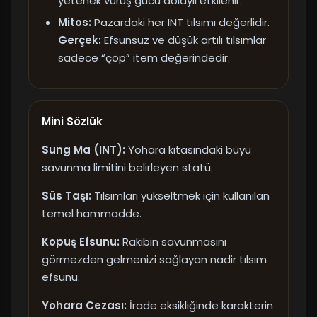
yetenek vuruş gücü dolaylı etkilenir.
Mitos:
Pazardaki her INT tılsımı değerlidir.
Gerçek:
Efsunsuz ve düşük artılı tılsımlar
sadece “çöp” item değerindedir.
Mini Sözlük
Sung Ma (INT):
Yohara kıtasındaki büyü
savunma limitini belirleyen statü.
Süs Taşı:
Tılsımları yükseltmek için kullanılan
temel hammadde.
Kopuş Efsunu:
Rakibin savunmasını
görmezden gelmenizi sağlayan nadir tılsım
efsunu.
Yohara Cezası:
İrade eksikliğinde karakterin