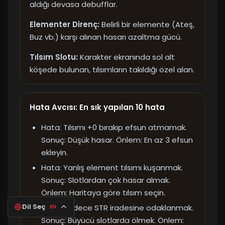
aldığı devasa debufflar.
Elementer Direnç:
Belirli bir elemente (Ateş,
Buz vb.) karşı alınan hasarı azaltma gücü.
Tılsım Slotu:
Karakter ekranında sol alt
köşede bulunan, tılsımların takıldığı özel alan.
Hata Avcısı: En sık yapılan 10 hata
Hata: Tılsımı +0 bırakıp efsun atmamak.
Sonuç: Düşük hasar. Önlem: En az 3 efsun
ekleyin.
Hata: Yanlış element tılsımı kuşanmak.
Sonuç: Slotlardan çok hasar almak.
Önlem: Haritaya göre tılsım seçin.
Dil Seç
Hata: Sadece STR iradesine odaklanmak.
EN
Sonuç: Büyücü slotlarda ölmek. Önlem: