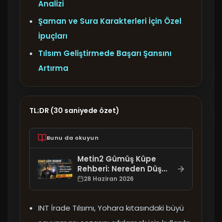
Analizi
Şaman ve Sura Karakterleri İçin Özel
İpuçları
Tılsım Geliştirmede Başarı Şansını
Artırma
TL;DR (30 saniyede özet)
Bunu da okuyun
Metin2 Gümüş Küpe
Rehberi: Nereden Düşer,
Nasıl Basılır ve 2026
28 Haziran 2026
Meta Efsun Stratejileri
INT İrade Tılsımı, Yohara kıtasındaki büyü