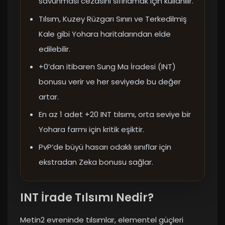
savunması cezasını sıfırlamak için kullanılır.
Tılsım, Kuzey Rüzgarı Sınırı ve Terkedilmiş
Kale gibi Yohara haritalarından elde
edilebilir.
+0’dan itibaren Sung Ma İradesi (INT)
bonusu verir ve her seviyede bu değer
artar.
En az 1 adet +20 INT tılsımı, orta seviye bir
Yohara farmı için kritik eşiktir.
PvP’de büyü hasarı odaklı sınıflar için
ekstradan Zeka bonusu sağlar.
INT İrade Tılsımı Nedir?
Metin2 evreninde tılsımlar, elementel güçleri