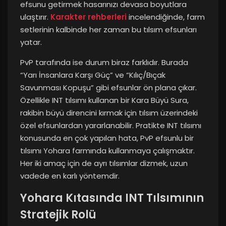
efsunu getirmek hasarınızı devasa boyutlara
ulaştırır.
Karakter rehberleri
incelendiğinde, farm
setlerinin kalbinde her zaman bu tılsım efsunları
yatar.
PvP tarafında ise durum biraz farklıdır. Burada
“Yarı İnsanlara Karşı Güç” ve “Kılıç/Bıçak
Savunması Kopuşu” gibi efsunlar ön plana çıkar.
Özellikle INT tılsımı kullanan bir Kara Büyü Sura,
rakibin büyü direncini kırmak için tılsım üzerindeki
özel efsunlardan yararlanabilir. Pratikte INT tılsımı
konusunda en çok yapılan hata, PvP efsunlu bir
tılsımı Yohara farmında kullanmaya çalışmaktır.
Her iki amaç için de ayrı tılsımlar dizmek, uzun
vadede en karlı yöntemdir.
Yohara Kıtasında INT Tılsımının
Stratejik Rolü