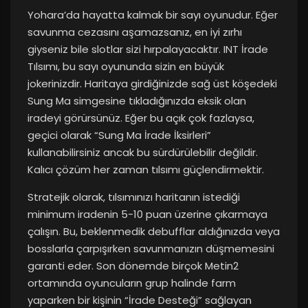
Yohara’da hayatta kalmak bir sayı oyunudur. Eğer
savunma cezasını aşamazsanız, en iyi zırhı
giyseniz bile slotlar sizi hırpalayacaktır. INT İrade
Tılsımı, bu sayı oyununda sizin en büyük
jokerinizdir. Haritaya girdiğinizde sağ üst köşedeki
Sung Ma simgesine tıkladığınızda eksik olan
iradeyi görürsünüz. Eğer bu açık çok fazlaysa,
geçici olarak “Sung Ma İrade İksirleri”
kullanabilirsiniz ancak bu sürdürülebilir değildir.
Kalıcı çözüm her zaman tılsımı güçlendirmektir.
Stratejik olarak, tılsımınızı haritanın istediği
minimum iradenin 5-10 puan üzerine çıkarmaya
çalışın. Bu, beklenmedik debufflar aldığınızda veya
bosslarla çarpışırken savunmanızın düşmemesini
garanti eder. Son dönemde birçok Metin2
ortamında oyuncuların grup halinde farm
yaparken bir kişinin “İrade Desteği” sağlayan