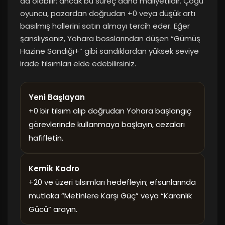
da olabilir; ancak bu süreç daha maliyetlidir. Çoğu
oyuncu, pazardan doğrudan +0 veya düşük artı
basılmış hallerini satın almayı tercih eder. Eğer
şanslıysanız, Yohara bosslarından düşen “Gümüş
Hazine Sandığı+” gibi sandıklardan yüksek seviye
irade tılsımları elde edebilirsiniz.
Yeni Başlayan
+0 bir tılsım alıp doğrudan Yohara başlangıç
görevlerinde kullanmaya başlayın, cezaları
hafifletin.
Kemik Kadro
+20 ve üzeri tılsımları hedefleyin; efsunlarında
mutlaka “Metinlere Karşı Güç” veya “Karanlık
Gücü” arayın.