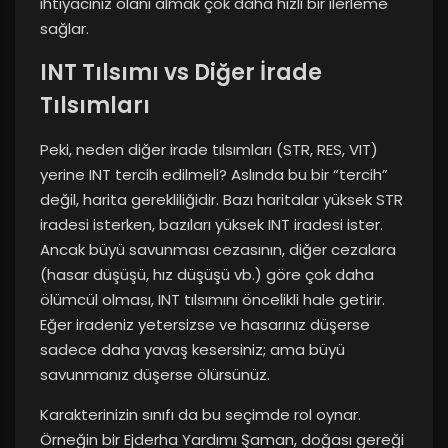
ihtiyacınız olanı almak çok daha hızlı bir ilerleme
sağlar.
INT Tılsımı vs Diğer İrade
Tılsımları
Peki, neden diğer irade tılsımları (STR, RES, VIT)
yerine INT tercih edilmeli? Aslında bu bir “tercih”
değil, harita gerekliliğidir. Bazı haritalar yüksek STR
iradesi isterken, bazıları yüksek INT iradesi ister.
Ancak büyü savunması cezasının, diğer cezalara
(hasar düşüşü, hız düşüşü vb.) göre çok daha
ölümcül olması, INT tılsımını öncelikli hale getirir.
Eğer iradeniz yetersizse ve hasarınız düşerse
sadece daha yavaş kesersiniz; ama büyü
savunmanız düşerse ölürsünüz.
Karakterinizin sınıfı da bu seçimde rol oynar.
Örneğin bir Ejderha Yardımı Şaman, doğası gereği