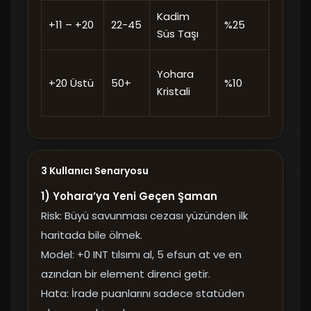
Kadim
Ritüel 
+11 – +20
22-45
%25
Süs Taşı
zorunl
Sadec
Yohara
+20 Üstü
50+
%10
Endg
Kristali
oyuncu
3 Kullanıcı Senaryosu
1) Yohara’ya Yeni Geçen Şaman
Risk: Büyü savunması cezası yüzünden ilk
haritada bile ölmek.
Model: +0 INT tılsımı al, 5 efsun at ve en
azından bir element direnci getir.
Hata: İrade puanlarını sadece statüden