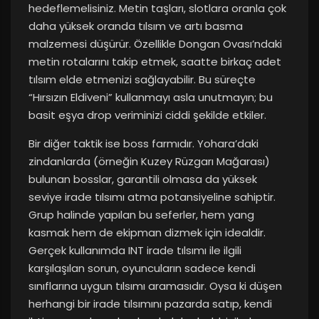
hedeflemelisiniz. Metin taşları, slotlara oranla çok
daha yüksek oranda tılsım ve artı basma
malzemesi düşürür. Özellikle Dongan Ovası’ndaki
metin rotalarını takip etmek, saatte birkaç adet
tılsım elde etmenizi sağlayabilir. Bu süreçte
“Hırsızın Eldiveni” kullanmayı asla unutmayın; bu
basit eşya drop veriminizi ciddi şekilde etkiler.
Bir diğer taktik ise boss farmıdır. Yohara’daki
zindanlarda (örneğin Kuzey Rüzgarı Mağarası)
bulunan bosslar, garantili olmasa da yüksek
seviye irade tılsımı atma potansiyeline sahiptir.
Grup halinde yapılan bu seferler, hem yang
kasmak hem de ekipman dizmek için idealdir.
Gerçek kullanımda INT irade tılsımı ile ilgili
karşılaşılan sorun, oyuncuların sadece kendi
sınıflarına uygun tılsımı aramasıdır. Oysa ki düşen
herhangi bir irade tılsımını pazarda satıp, kendi