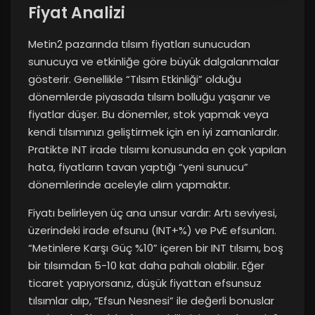
Fiyat Analizi
Metin2 pazarında tılsım fiyatları sunucudan
sunucuya ve etkinliğe göre büyük dalgalanmalar
gösterir. Genellikle “Tılsım Etkinliği” olduğu
dönemlerde piyasada tılsım bolluğu yaşanır ve
fiyatlar düşer. Bu dönemler, stok yapmak veya
kendi tılsımınızı geliştirmek için en iyi zamanlardır.
Pratikte INT irade tılsımı konusunda en çok yapılan
hata, fiyatların tavan yaptığı “yeni sunucu”
dönemlerinde aceleyle alım yapmaktır.
Fiyatı belirleyen üç ana unsur vardır: Artı seviyesi,
üzerindeki irade efsunu (INT+%) ve PvE efsunları.
“Metinlere Karşı Güç %10” içeren bir INT tılsımı, boş
bir tılsımdan 5-10 kat daha pahalı olabilir. Eğer
ticaret yapıyorsanız, düşük fiyattan efsunsuz
tılsımlar alıp, “Efsun Nesnesi” ile değerli bonuslar