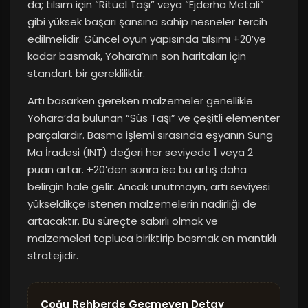
da; tılsım için “Ritüel Taşı” veya “Ejderha Metali”
gibi yüksek başarı şansına sahip nesneler tercih
edilmelidir. Güncel oyun yapısında tılsımı +20’ye
kadar basmak, Yohara’nın son haritaları için
standart bir gerekliliktir.
Artı basarken gereken malzemeler genellikle
Yohara’da bulunan “Süs Taşı” ve çeşitli elementer
parçalardır. Basma işlemi sırasında eşyanın Sung
Ma İradesi (INT) değeri her seviyede 1 veya 2
puan artar. +20’den sonra ise bu artış daha
belirgin hale gelir. Ancak unutmayın, artı seviyesi
yükseldikçe istenen malzemelerin nadirliği de
artacaktır. Bu süreçte sabırlı olmak ve
malzemeleri topluca biriktirip basmak en mantıklı
stratejidir.
Çoğu Rehberde Geçmeyen Detay