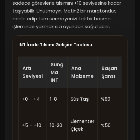
sadece görevlerle tılsımını +10 seviyesine kadar
taşıyabilir. Unutmayın, Metin2 bir maratondur;
acele edip tüm sermayenizi tek bir basma
işleminde yakmak sizi oyundan soğutabilir.
INT İrade Tılsımı Gelişim Tablosu
Sung
Artı
Ana
Başarı
Ma
Öneri
Seviyesi
Malzeme
Şansı
INT
Kutsa
+0 – +4
1-8
Süs Taşı
%80
ile bas
Metal
Elementer
+5 – +10
10-20
%50
kulla
Çiçek
başla