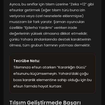
Ayrıca, bu sınıflar için tılsım üzerine “Zeka +12” gibi
efsunlar getirmek (eğer tılsım türü buna izin
veriyorsa veya özel nesnelerle eklenmişse)
muazzam bir fark yaratır. Şaman oyuncuları
özellikle “Ejderha Yardımı” verirken irade
değerlerinin yüksek olmasına dikkat etmelidir;
çünkü Yohara zindanlarında destek karakterinin
ölmesi, tüm grubun farmının yatması demektir.
Tecrübe Notu:
Tılsımınıza efsun atarken “Karanlığın Gücü”
efsununu küçümsemeyin. Yohara’daki çoğu
boss karanlık elementine sahip olduğu için bu
efsun farmda hayat kurtarır.
Tılsım Geliştirmede Başarı