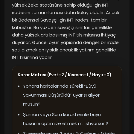
yüksek Zeka statüsüne sahip olduğu için INT
iradesini tamamlaması daha kolay olabilir. Ancak
bir Bedensel Savaşçı için INT iradesi tam bir
kabustur. Bu yüzden savaşçı sınıfları genellikle
daha yüksek artı basılmış INT tılsımlarına ihtiyaç
duyarlar. Güncel oyun yapısında dengeli bir irade
seti dizmek en iyisidir ancak ilk yatırım genellikle
INT tılsımına yapılır.
Karar Matrisi (Evet=2 / Kısmen=1 / Hayır=0)
Yohara haritalarında sürekli “Büyü
Savunması Düşürüldü” uyarısı alıyor
musun?
Şaman veya Sura karakterinle büyü
hasarını optimize etmek mi istiyorsun?
Tılsımında en az 3 adet PvE efsunu (Metin,