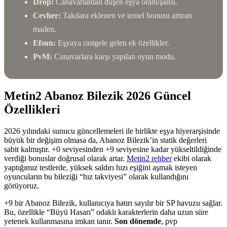
Drop:
Canavarlardan düşen eşya oranı/şansı.
Cevher:
Takılara eklenen ve temel bonusu artıran
maden.
Efsun:
Eşyaya rastgele gelen ek özellikler.
PvM:
Canavarlara karşı yapılan oyun modu.
Metin2 Abanoz Bilezik 2026 Güncel
Özellikleri
2026 yılındaki sunucu güncellemeleri ile birlikte eşya hiyerarşisinde
büyük bir değişim olmasa da, Abanoz Bilezik’in statik değerleri
sabit kalmıştır. +0 seviyesinden +9 seviyesine kadar yükseltildiğinde
verdiği bonuslar doğrusal olarak artar.
Metin2 rehber
ekibi olarak
yaptığımız testlerde, yüksek saldırı hızı eşiğini aşmak isteyen
oyuncuların bu bileziği “hız takviyesi” olarak kullandığını
görüyoruz.
+9 bir Abanoz Bilezik, kullanıcıya hatırı sayılır bir SP havuzu sağlar.
Bu, özellikle “Büyü Hasarı” odaklı karakterlerin daha uzun süre
yetenek kullanmasına imkan tanır.
Son dönemde
, pvp