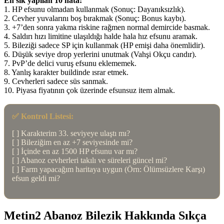
En sık yapılan 10 hata:
1. HP efsunu olmadan kullanmak (Sonuç: Dayanıksızlık).
2. Cevher yuvalarını boş bırakmak (Sonuç: Bonus kaybı).
3. +7’den sonra yakma riskine rağmen normal demircide basmak.
4. Saldırı hızı limitine ulaşıldığı halde hala hız efsunu aramak.
5. Bileziği sadece SP için kullanmak (HP emişi daha önemlidir).
6. Düşük seviye drop yerlerini unutmak (Vahşi Okçu candır).
7. PvP’de delici vuruş efsunu eklememek.
8. Yanlış karakter buildinde ısrar etmek.
9. Cevherleri sadece süs sanmak.
10. Piyasa fiyatının çok üzerinde efsunsuz item almak.
✅ Kontrol Listesi:
[ ] Karakterim 33. seviyeye ulaştı mı?
[ ] Bileziğim en az +7 seviyesinde mi?
[ ] İçinde en az 1500 HP efsunu var mı?
[ ] Abanoz cevherleri takılı ve süreleri güncel mi?
[ ] Farm yapacağım haritaya uygun (Örn: Ölümsüzlere Karşı)
efsun geldi mi?
Metin2 Abanoz Bilezik Hakkında Sıkça