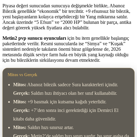
Piyasa değeri sunucudan sunucuya değişmekle birlikte, Abanoz
Bilezik genellikle “ekonomik” bir tercihtir. +9 efsunsuz bir bilezik,
yeni başlayanların kolayca erişebileceği bir Yang miktarına satılır.
Ancak üzerinde “5 Efsun” ve “2000 HP” bulunan bir parça, antika
değeri görerek yüksek fiyatlara alıcı bulabilir.
Metin2 pvp sunucu oyuncuları
için bu item genellikle başlangıç
paketlerinde verilir. Resmi sunucularda ise “Simya” ve “Kuşak”
sistemleri nedeniyle takıların önemi biraz gölgelense de, 2026
metasında düşük seviye farm hala en büyük yang kaynağı olduğu
için bu bileziklerin sirkülasyonu devam etmektedir.
Mitos vs Gerçek
Mitos:
Abanoz bilezik sadece Sura karakterleri içindir.
Gerçek:
Saldırı hızı ihtiyacı olan her sınıf kullanabilir.
Mitos:
+9 basmak için kutsama kağıdı yeterlidir.
Gerçek:
+7’den sonra inci gerektirdiği için Demirci El
kitabı daha güvenlidir.
Mitos:
Saldırı hızı sınırsız artar.
Gerçek:
Metin2’de saldırı hızı sınırı vardır, bu sınır aşılsa da