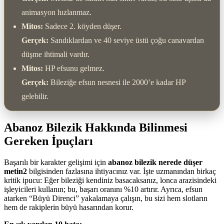
animasyon hızlanmaz.
Mitos:
Sadece 2. köyden düşer.
Gerçek:
Sandıklardan ve 40 seviye üstü çoğu canavardan
düşme ihtimali vardır.
Mitos:
HP efsunu gelmez.
Gerçek:
Bileziğe efsun nesnesi ile 2000’e kadar HP
gelebilir.
Abanoz Bilezik Hakkında Bilinmesi
Gereken İpuçları
Başarılı bir karakter gelişimi için
abanoz bilezik nerede düşer
metin2
bilgisinden fazlasına ihtiyacınız var. İşte uzmanından birkaç
kritik ipucu: Eğer bileziği kendiniz basacaksanız, lonca arazisindeki
işleyicileri kullanın; bu, başarı oranını %10 artırır. Ayrıca, efsun
atarken “Büyü Direnci” yakalamaya çalışın, bu sizi hem slotların
hem de rakiplerin büyü hasarından korur.