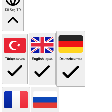
Dil Seç
TR
Türkçe
English
Deutsch
Turkish
English
German