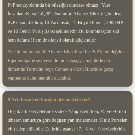
PvP senaryolarında bir bileziğin olmazsa olmazı “Yara
İnsanlara Karşı Güçlü” efsunudur. Abanoz Bilezik için ideal
PvP efsun dizilimi; 10 Yarı İnsan, 15 Büyü Direnci, 2000 HP
ve 10 Delici Vuruş Şansı şeklindedir. Bu kombinasyon sizi
hem defansif hem de ofansif olarak güçlendirir.
Ancak unutmayın ki Abanoz Bilezik saf bir PvP itemi değildir.
Eğer endgame seviyesinde bir savaşçıysanız, ilerleyen
dönemde Turmalin veya Cennetin Gözü Bilezik’e geçiş
yapmanız daha mantıklı olacaktır.
❓ Artı basarken hangi malzemeleri ister?
Düşük artı seviyelerinde sadece Yang istenirken, +5 ve +6’dan
itibaren sunucuya göre değişen yan malzemeler (Kırık Porselen
vb.) talep edilebilir. En kritik aşama +7, +8 ve +9 seviyeleridir.