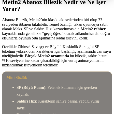
Metin2 Abanoz Bilezik Nedir ve Ne İşer
Yarar?
Abanoz Bilezik, Metin2’nin klasik takı setlerinden biri olup 33.
seviyeden itibaren takılabilir. Temel özelliği, takan oyuncuya sabit
olarak Maks. SP ve Saldırı Hızı kazandırmasıdır.
Metin2 rehber
kaynaklarında genellikle “geçiş öğesi” olarak adlandırılsa da, doğru
efsunlarla oyunun orta aşamasına kadar işlevini korur.
Özellikle Zihinsel Savaşçı ve Büyülü Keskinlik Sura gibi SP
tüketimi yüksek olan karakterler için başlangıç aşamasında can suyu
niteliğindedir.
Birçok Metin2 ortamında
bu bilezik, saldırı hızını
%10 seviyelerine kadar çıkarabildiği için vuruş animasyonlarını
hızlandırmak isteyenlerin tercihidir.
Mini Sözlük
SP (Büyü Puanı):
Yetenek kullanımı için gereken
kaynak.
Saldırı Hızı:
Karakterin saniye başına yaptığı vuruş
sayısı.