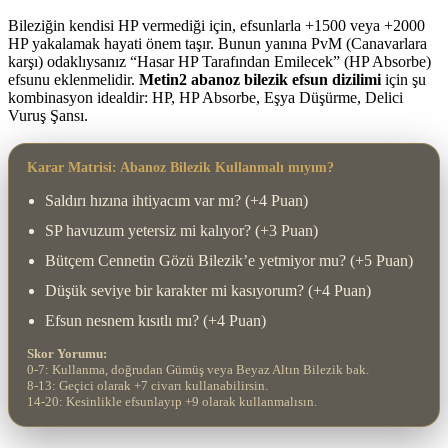
Bileziğin kendisi HP vermediği için, efsunlarla +1500 veya +2000
HP yakalamak hayati önem taşır. Bunun yanına PvM (Canavarlara
karşı) odaklıysanız “Hasar HP Tarafından Emilecek” (HP Absorbe)
efsunu eklenmelidir.
Metin2 abanoz bilezik efsun dizilimi
için şu
kombinasyon idealdir: HP, HP Absorbe, Eşya Düşürme, Delici
Vuruş Şansı.
Karar Matrisi: Abanoz Bilezik Kullanmalı mıyım?
Saldırı hızına ihtiyacım var mı? (+4 Puan)
SP havuzum yetersiz mi kalıyor? (+3 Puan)
Bütçem Cennetin Gözü Bilezik’e yetmiyor mu? (+5 Puan)
Düşük seviye bir karakter mi kasıyorum? (+4 Puan)
Efsun nesnem kısıtlı mı? (+4 Puan)
Skor Yorumu:
0-7: Kullanma, doğrudan Gümüş veya Beyaz Altın Bilezik bak.
8-13: Geçici olarak +7 civarı kullanabilirsin.
14-20: Kesinlikle efsunlayıp +9 olarak kullanmalısın.