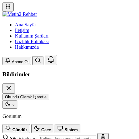
Ana Sayfa
İletişim
Kullanım Şartları
Gizlilik Politikası
Hakkımızda
Abone Ol
Bildirimler
Okundu Olarak İşaretle
Görünüm
Gündüz
Gece
Sistem
Site içinde ara