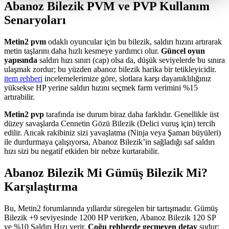
Abanoz Bilezik PVM ve PVP Kullanım
Senaryoları
Metin2 pvm
odaklı oyuncular için bu bilezik, saldırı hızını artırarak
metin taşlarını daha hızlı kesmeye yardımcı olur.
Güncel oyun
yapısında
saldırı hızı sınırı (cap) olsa da, düşük seviyelerde bu sınıra
ulaşmak zordur; bu yüzden abanoz bilezik harika bir tetikleyicidir.
item rehberi
incelemelerimize göre, slotlara karşı dayanıklılığınız
yüksekse HP yerine saldırı hızını seçmek farm verimini %15
artırabilir.
Metin2 pvp
tarafında ise durum biraz daha farklıdır. Genellikle üst
düzey savaşlarda Cennetin Gözü Bilezik (Delici vuruş için) tercih
edilir. Ancak rakibiniz sizi yavaşlatma (Ninja veya Şaman büyüleri)
ile durdurmaya çalışıyorsa, Abanoz Bilezik’in sağladığı saf saldırı
hızı sizi bu negatif etkiden bir nebze kurtarabilir.
Abanoz Bilezik Mi Gümüş Bilezik Mi?
Karşılaştırma
Bu, Metin2 forumlarında yıllardır süregelen bir tartışmadır. Gümüş
Bilezik +9 seviyesinde 1200 HP verirken, Abanoz Bilezik 120 SP
ve %10 Saldırı Hızı verir.
Çoğu rehberde geçmeyen detay
şudur: