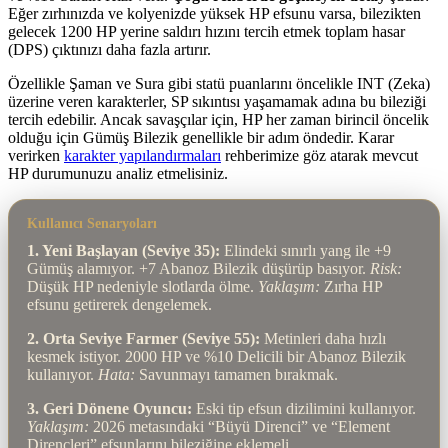
Eğer zırhınızda ve kolyenizde yüksek HP efsunu varsa, bilezikten
gelecek 1200 HP yerine saldırı hızını tercih etmek toplam hasar
(DPS) çıktınızı daha fazla artırır.
Özellikle Şaman ve Sura gibi statü puanlarını öncelikle INT (Zeka)
üzerine veren karakterler, SP sıkıntısı yaşamamak adına bu bileziği
tercih edebilir. Ancak savaşçılar için, HP her zaman birincil öncelik
olduğu için Gümüş Bilezik genellikle bir adım öndedir. Karar
verirken
karakter yapılandırmaları
rehberimize göz atarak mevcut
HP durumunuzu analiz etmelisiniz.
Kullanıcı Senaryoları
1. Yeni Başlayan (Seviye 35):
Elindeki sınırlı yang ile +9
Gümüş alamıyor. +7 Abanoz Bilezik düşürüp basıyor.
Risk:
Düşük HP nedeniyle slotlarda ölme.
Yaklaşım:
Zırha HP
efsunu getirerek dengelemek.
2. Orta Seviye Farmer (Seviye 55):
Metinleri daha hızlı
kesmek istiyor. 2000 HP ve %10 Delicili bir Abanoz Bilezik
kullanıyor.
Hata:
Savunmayı tamamen bırakmak.
3. Geri Dönene Oyuncu:
Eski tip efsun dizilimini kullanıyor.
Yaklaşım:
2026 metasındaki “Büyü Direnci” ve “Element
Dirençleri” efsunlarını bileziğine eklemeli.