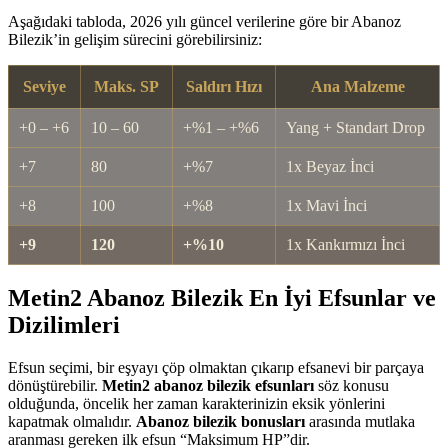
Aşağıdaki tabloda, 2026 yılı güncel verilerine göre bir Abanoz
Bilezik’in gelişim sürecini görebilirsiniz:
Seviye
Maks. SP
Saldırı Hızı
Ana Malzeme
+0 – +6
10 – 60
+%1 – +%6
Yang + Standart Drop
+7
80
+%7
1x Beyaz İnci
+8
100
+%8
1x Mavi İnci
+9
120
+%10
1x Kankırmızı İnci
Metin2 Abanoz Bilezik En İyi Efsunlar ve
Dizilimleri
Efsun seçimi, bir eşyayı çöp olmaktan çıkarıp efsanevi bir parçaya
dönüştürebilir.
Metin2 abanoz bilezik efsunları
söz konusu
olduğunda, öncelik her zaman karakterinizin eksik yönlerini
kapatmak olmalıdır.
Abanoz bilezik bonusları
arasında mutlaka
aranması gereken ilk efsun “Maksimum HP”dir.