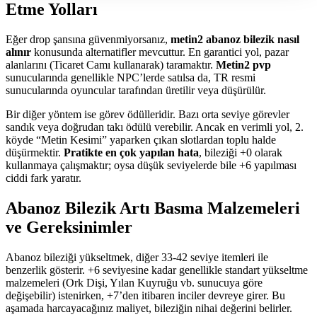
Etme Yolları
Eğer drop şansına güvenmiyorsanız,
metin2 abanoz bilezik nasıl
alınır
konusunda alternatifler mevcuttur. En garantici yol, pazar
alanlarını (Ticaret Camı kullanarak) taramaktır.
Metin2 pvp
sunucularında genellikle NPC’lerde satılsa da, TR resmi
sunucularında oyuncular tarafından üretilir veya düşürülür.
Bir diğer yöntem ise görev ödülleridir. Bazı orta seviye görevler
sandık veya doğrudan takı ödülü verebilir. Ancak en verimli yol, 2.
köyde “Metin Kesimi” yaparken çıkan slotlardan toplu halde
düşürmektir.
Pratikte en çok yapılan hata
, bileziği +0 olarak
kullanmaya çalışmaktır; oysa düşük seviyelerde bile +6 yapılması
ciddi fark yaratır.
Abanoz Bilezik Artı Basma Malzemeleri
ve Gereksinimler
Abanoz bileziği yükseltmek, diğer 33-42 seviye itemleri ile
benzerlik gösterir. +6 seviyesine kadar genellikle standart yükseltme
malzemeleri (Ork Dişi, Yılan Kuyruğu vb. sunucuya göre
değişebilir) istenirken, +7’den itibaren inciler devreye girer. Bu
aşamada harcayacağınız maliyet, bileziğin nihai değerini belirler.