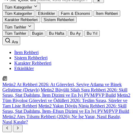
Tüm Kategoriler
Tüm Kategoriler
Etkinlikler
Farm & Ekonomi
İtem Rehberi
Karakter Rehberleri
Sistem Rehberleri
Tüm Tarihler
Tüm Tarihler
Bugün
Bu Hafta
Bu Ay
Bu Yıl
Ara
İtem Rehberi
Sistem Rehberleri
Karakter Rehberleri
Etkinlikler
Metin2 At Rehberi 2026: At Görevleri, Seviye Atlama ve Binek
Geliştirme (Detaylı)
Metin2 Büyülü Silah Sura Rehberi 2026: Skill
Sırası, Stat Dağılımı, İtem Dizimi ve En İyi PVM/PVP Build
Metin2
Tüm Biyolog Görevleri ve Ödülleri 2026: Teslim Sırası, Süreler ve
Tam Liste Rehberi
Metin2 Yakın Dövüş Ninja Rehberi 2026: Skill
Sırası, Stat Dağılımı, İtem–Efsun Dizimi ve En İyi PVM/PVP Build
Metin2 Ateş Tılsımı Rehberi (2026): Ne İşe Yarar, Nasıl Basılır,
Nasıl Kasılır?