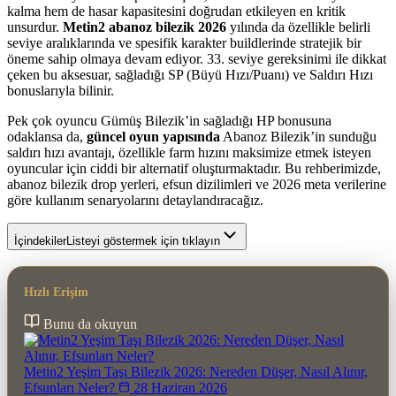
kalma hem de hasar kapasitesini doğrudan etkileyen en kritik
unsurdur.
Metin2 abanoz bilezik 2026
yılında da özellikle belirli
seviye aralıklarında ve spesifik karakter buildlerinde stratejik bir
öneme sahip olmaya devam ediyor. 33. seviye gereksinimi ile dikkat
çeken bu aksesuar, sağladığı SP (Büyü Hızı/Puanı) ve Saldırı Hızı
bonuslarıyla bilinir.
Pek çok oyuncu Gümüş Bilezik’in sağladığı HP bonusuna
odaklansa da,
güncel oyun yapısında
Abanoz Bilezik’in sunduğu
saldırı hızı avantajı, özellikle farm hızını maksimize etmek isteyen
oyuncular için ciddi bir alternatif oluşturmaktadır. Bu rehberimizde,
abanoz bilezik drop yerleri, efsun dizilimleri ve 2026 meta verilerine
göre kullanım senaryolarını detaylandıracağız.
İçindekiler
Listeyi göstermek için tıklayın
Hızlı Erişim
Bunu da okuyun
Metin2 Yeşim Taşı Bilezik 2026: Nereden Düşer, Nasıl Alınır,
Efsunları Neler?
28 Haziran 2026