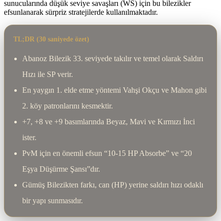
sunucularında düşük seviye savaşları (WS) için bu bilezikler
efsunlanarak sürpriz stratejilerde kullanılmaktadır.
TL;DR (30 saniyede özet)
Abanoz Bilezik 33. seviyede takılır ve temel olarak Saldırı
Hızı ile SP verir.
En yaygın 1. elde etme yöntemi Vahşi Okçu ve Mahon gibi
2. köy patronlarını kesmektir.
+7, +8 ve +9 basımlarında Beyaz, Mavi ve Kırmızı İnci
ister.
PvM için en önemli efsun “10-15 HP Absorbe” ve “20
Eşya Düşürme Şansı”dır.
Gümüş Bilezikten farkı, can (HP) yerine saldırı hızı odaklı
bir yapı sunmasıdır.