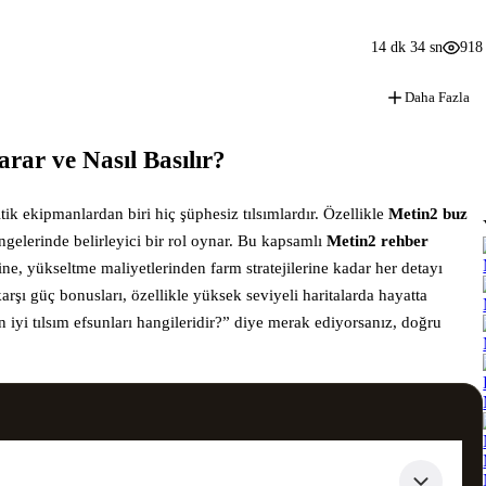
14 dk 34 sn
918
Daha Fazla
rar ve Nasıl Basılır?
ik ekipmanlardan biri hiç şüphesiz tılsımlardır. Özellikle
Metin2 buz
gelerinde belirleyici bir rol oynar. Bu kapsamlı
Metin2 rehber
ine, yükseltme maliyetlerinden farm stratejilerine kadar her detayı
şı güç bonusları, özellikle yüksek seviyeli haritalarda hayatta
n iyi tılsım efsunları hangileridir?” diye merak ediyorsanız, doğru