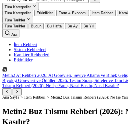
Tüm Kategoriler
Tüm Kategoriler
Etkinlikler
Farm & Ekonomi
İtem Rehberi
Karak
Tüm Tarihler
Tüm Tarihler
Bugün
Bu Hafta
Bu Ay
Bu Yıl
Ara
İtem Rehberi
Sistem Rehberleri
Karakter Rehberleri
Etkinlikler
Metin2 At Rehberi 2026: At Görevleri, Seviye Atlama ve Binek Gelişt
Biyolog Görevleri ve Ödülleri 2026: Teslim Sırası, Süreler ve Tam Li
Tılsımı Rehberi (2026): Ne İşe Yarar, Nasıl Basılır, Nasıl Kasılır?
Ana Sayfa
İtem Rehberi
Metin2 Buz Tılsımı Rehberi (2026): Ne İşe Yarar,
Metin2 Buz Tılsımı Rehberi (2026): Ne
Kasılır?