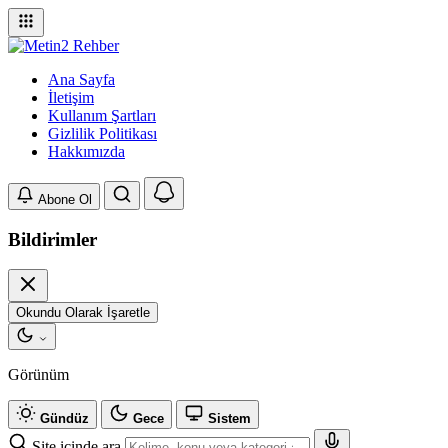
Ana Sayfa
İletişim
Kullanım Şartları
Gizlilik Politikası
Hakkımızda
Abone Ol
Bildirimler
Okundu Olarak İşaretle
Görünüm
Gündüz
Gece
Sistem
Site içinde ara