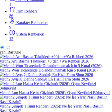
1
İtem Rehberi
86
Karakter Rehberleri
9
Sistem Rehberleri
12
Yeni
Rastgele
Metin2 Artı Basma Taktikleri: +0’dan +9’a Rehberi 2026
Metin2 Won Ticaretinde Dolandırılmamak İçin 5 Kural (2026)
Metin2 Ayışığı Define Sandığı En Hızlı Farm Slotu 2026
Metin2 Log Hatası Kesin Çözümü (2026): Oyun Keyfinizi Bölmeyin!
Metin2 Şimşek Tılsımı Rehberi (2026): Ne İşe Yarar, Nasıl Basılır,
Nasıl Kasılır?