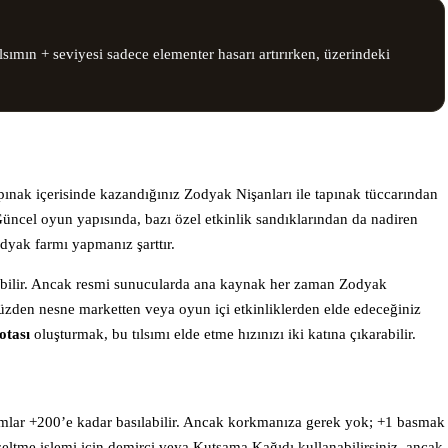
ımın + seviyesi sadece elementer hasarı artırırken, üzerindeki
ınak içerisinde kazandığınız Zodyak Nişanları ile tapınak tüccarından
Güncel oyun yapısında, bazı özel etkinlik sandıklarından da nadiren
odyak farmı yapmanız şarttır.
erebilir. Ancak resmi sunucularda ana kaynak her zaman Zodyak
üzden nesne marketten veya oyun içi etkinliklerden elde edeceğiniz
otası
oluşturmak, bu tılsımı elde etme hızınızı iki katına çıkarabilir.
ılsımlar +200’e kadar basılabilir. Ancak korkmanıza gerek yok; +1 basmak
kseltme işlemi için demirci veya Kutsama Kağıdı kullanabilirsiniz, ancak