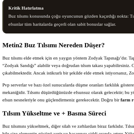
Kritik Hatırlatma
Buz tılsımı konusunda çoğu oyuncunun gözden kaçırdığı nokta: Tıls
efsunlar tüm haritalarda geçerli olan sabit bonuslar sağlar.
Metin2 Buz Tılsımı Nereden Düşer?
Buz tılsımı elde etmek için en yaygın yöntem Zodyak Tapınağı’dır. Tap
“Zodyak Sandığı” alabilir veya doğrudan tılsım takası yapabilirsiniz. 
çıkabilmektedir. Ancak istikrarlı bir şekilde elde etmek istiyorsanız, Z
Pvp serverlar ve bazı özel sunucularda düşme oranları farklılık göst
mekaniğidir. Tılsımı düşürdüğünüzde efsunsuz olarak gelecektir; bu y
efsun nesneleriyle onu güçlendirmeniz gerekecektir. Doğru bir
farm r
Tılsım Yükseltme ve + Basma Süreci
Buz tılsımını yükseltmek, diğer silah ve zırhlardan biraz farklıdır. T
bile size elementin gücünü verir ve hasarınızı ciddi oranda artırır. Yü