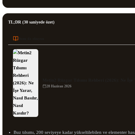
TL;DR (30 saniyede özet)
Bunu da okuyun
Metin2 Rüzgar Tılsımı Rehberi (2026): Ne İşe Ya
28 Haziran 2026
Buz tılsımı, 200 seviyeye kadar yükseltilebilen ve elementer hasa