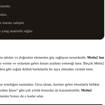
larıdır.
ırır.
k öneme sahiptir.
 yang tasarrufu sağlar.
lota takılan ve doğrudan elementer güç sağlayan nesnelerdir.
Metin2 buz
sar verme ve onlardan gelen hasarı azaltma yeteneği tanır. Birçok Metin2
si gibi soğuk iklimli haritalarda bu eşya olmadan verimli farm
r artırdığını sanmaktır. Oysa tılsım, üzerine gelen efsunlarla birlikte
yılma Şansı” gibi çok yönlü bonuslar da kazandırabilir.
Metin2
ementer bonus da o kadar artar.