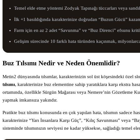
Temel elde etme yöntemi Zodyak Tapınağı tüccarları veya sandık
İlk +1 basıldığında karakterinize doğrudan “Buzun Gücü” kazand
Farm için en az 2 adet “Savunma” ve “Buz Direnci” efsunu kriti
Gelişim sürecinde 10 farklı hata türünden kaçınmak, milyonlarca
Buz Tılsımı Nedir ve Neden Önemlidir?
Metin2 dünyasında tılsımlar, karakterinizin sol üst köşesindeki özel s
tılsımı
, karakterinize buz elementine sahip yaratıklara karşı ekstra ha
ortamında, özellikle Sürgün Mağarası veya Nemere’nin Gözetleme Kule
yapmak imkansıza yakındır.
Pratikte buz tılsımı konusunda en çok yapılan hata, tılsımın sadece hasa
karakterinize “Yarı İnsanlara Karşı Güç”, “Kılıç Savunması” veya “Ba
sisteminde tılsımınızın seviyesi ne kadar yüksekse, sağladığı temel el