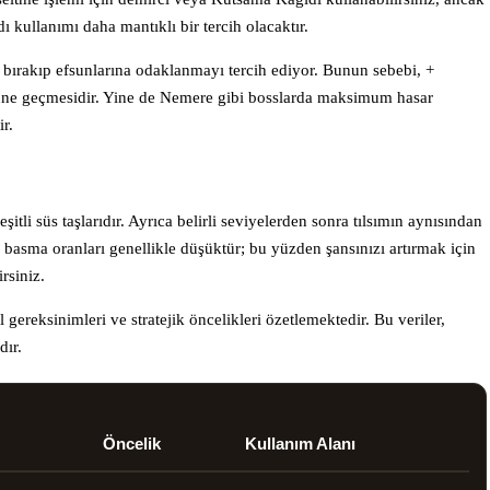
 kullanımı daha mantıklı bir tercih olacaktır.
 bırakıp efsunlarına odaklanmayı tercih ediyor. Bunun sebebi, +
nüne geçmesidir. Yine de Nemere gibi bosslarda maksimum hasar
r.
tli süs taşlarıdır. Ayrıca belirli seviyelerden sonra tılsımın aynısından
m basma oranları genellikle düşüktür; bu yüzden şansınızı artırmak için
rsiniz.
gereksinimleri ve stratejik öncelikleri özetlemektedir. Bu veriler,
dır.
Öncelik
Kullanım Alanı