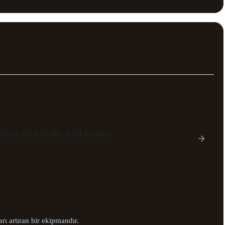
rar, Nasıl Basılır, Nasıl Kasılır?
rı artıran bir ekipmandır.