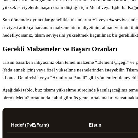
yüksek seviyelerde başarı oranı düştüğü için Metal veya Ejderha Kağıdı
Son dönemde oyuncular genellikle tılsımlarını +1 veya +4 seviyesinde
seviyesi arttıkça harcanan malzemenin maliyetinin, alınan verimin ö
hedefliyorsanız, tılsım seviyesini yükseltmek kaçınılmaz bir gereklilikti
Gerekli Malzemeler ve Başarı Oranları
Tılsım basarken ihtiyacınız olan temel malzeme “Element Çiçeği” ve çeşi
(feda etmek için) veya özel yükseltme nesnelerinden isteyebilir. Tılsı
“Lonca Demircisi” veya “Arındırma Paneli” gibi yöntemleri deneyebili
Aşağıdaki tablo, buz tılsımı yükseltme sürecinde karşılaşacağınız temel 
birçok Metin2 ortamında kabul görmüş genel ortalamaları yansıtmakta
Hedef (PvE/Farm)
Efsun