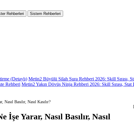
ter Rehberleri
Sistem Rehberleri
irme (Detaylı)
Metin2 Büyülü Silah Sura Rehberi 2026: Skill Sırası, 
ste Rehberi
Metin2 Yakın Dövüş Ninja Rehberi 2026: Skill Sırası, Sta
 Nasıl Basılır, Nasıl Kasılır?
 İşe Yarar, Nasıl Basılır, Nasıl