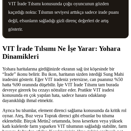
VIT İrade Tılsımı konusunda çoğu oyuncunun gözden
kaçırdığı nokta: Tılsımın seviyesi arttıkça sadece irade puanı
değil, efsunların sağladığı gizli direnç değerleri de artış
gösterir.
VIT İrade Tılsımı Ne İşe Yarar: Yohara
Dinamikleri
Yohara haritalarına girdiğinizde ekranın sağ üst köşesinde bir
“İrade” ikonu belirir. Bu ikon, haritanın sizden istediği Sung Mahi
iradesini gösterir. Eğer VIT iradeniz yetersizse, can puanınız %50
hatta %90 oranında düşebilir. İşte VIT İrade Tılsımı tam burada
devreye girerek bu cezayı nötralize eder. Pratikte VIT iradesi
konusunda en çok yapılan hata, sadece hasara odaklanıp
dayanıklılığı ihmal etmektir.
Ayrıca bu tılsımlar, element direnci sağlama konusunda da kritik rol
oynar. Ateş, Buz veya Toprak direnci gibi efsunlar bu tılsıma
eklenebilir. Birçok Metin2 ortamında, boss keserken veya yüksek
katlı kulelerde farm yaparken VIT tılsımının sağladığı stabilite, farm