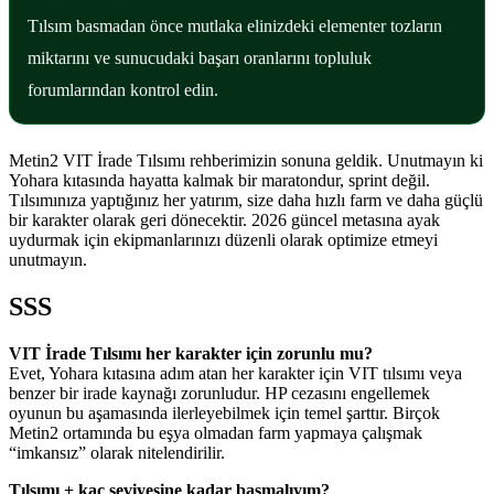
Tılsım basmadan önce mutlaka elinizdeki elementer tozların
miktarını ve sunucudaki başarı oranlarını topluluk
forumlarından kontrol edin.
Metin2 VIT İrade Tılsımı rehberimizin sonuna geldik. Unutmayın ki
Yohara kıtasında hayatta kalmak bir maratondur, sprint değil.
Tılsımınıza yaptığınız her yatırım, size daha hızlı farm ve daha güçlü
bir karakter olarak geri dönecektir. 2026 güncel metasına ayak
uydurmak için ekipmanlarınızı düzenli olarak optimize etmeyi
unutmayın.
SSS
VIT İrade Tılsımı her karakter için zorunlu mu?
Evet, Yohara kıtasına adım atan her karakter için VIT tılsımı veya
benzer bir irade kaynağı zorunludur. HP cezasını engellemek
oyunun bu aşamasında ilerleyebilmek için temel şarttır. Birçok
Metin2 ortamında bu eşya olmadan farm yapmaya çalışmak
“imkansız” olarak nitelendirilir.
Tılsımı + kaç seviyesine kadar basmalıyım?