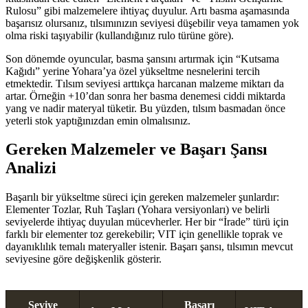
Rulosu” gibi malzemelere ihtiyaç duyulur. Artı basma aşamasında
başarısız olursanız, tılsımınızın seviyesi düşebilir veya tamamen yok
olma riski taşıyabilir (kullandığınız rulo türüne göre).
Son dönemde oyuncular, basma şansını artırmak için “Kutsama
Kağıdı” yerine Yohara’ya özel yükseltme nesnelerini tercih
etmektedir. Tılsım seviyesi arttıkça harcanan malzeme miktarı da
artar. Örneğin +10’dan sonra her basma denemesi ciddi miktarda
yang ve nadir materyal tüketir. Bu yüzden, tılsım basmadan önce
yeterli stok yaptığınızdan emin olmalısınız.
Gereken Malzemeler ve Başarı Şansı
Analizi
Başarılı bir yükseltme süreci için gereken malzemeler şunlardır:
Elementer Tozlar, Ruh Taşları (Yohara versiyonları) ve belirli
seviyelerde ihtiyaç duyulan mücevherler. Her bir “İrade” türü için
farklı bir elementer toz gerekebilir; VIT için genellikle toprak ve
dayanıklılık temalı materyaller istenir. Başarı şansı, tılsımın mevcut
seviyesine göre değişkenlik gösterir.
Seviye
Başarı