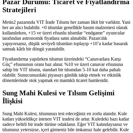
Pazar Durumu: Ticaret ve Fiyatlandırma
Stratejileri
Metin2 pazarında VIT İrade Tılsımı her zaman likit bir varlıktır. Yani
her an alıcı bulabilir. +0 tılsımlar genellikle basım malzemesi olarak
kullanılırken, +15 ve üzeri efsunlu tılsımlar “endgame” oyuncular
tarafından astronomik fiyatlara satın alınabilir. Pazarcılık
yapıyorsanız, düşük seviyeli tılsımları toplayıp +10’a kadar basarak
satmak kârlı bir döngü yaratabilir.
Fiyatlandırma yapılırken tılsımın üzerindeki “Canavarlara Karşı
Güç” efsununun oranı baz alınır. %10 ve üzeri canavar efsununa
sahip bir VIT tılsımı, standart bir tılsımdan 5-10 kat daha pahalı
olabilir. Sunucunuzdaki piyasayı günlük takip etmek ve etkinlik
dönemlerinde stok yapmak en mantıklı ticaret hamlesidir.
Sung Mahi Kulesi ve Tılsım Gelişimi
İlişkisi
Sung Mahi Kulesi, tılsımınızı test edeceğiniz en zorlu alandır. Kule
katları yükseldikçe istenen VIT iradesi de artar. Kuledeki bazı katlar
sadece belirli bir irade türüne odaklanır. Eğer VIT katındaysanız ve
tılsımınız yetersizse, içeri girmeniz bile imkansız hale gelebilir. Kule