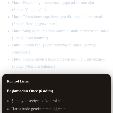
Hata:
Pazarda fiyat araştırması yapmadan satın almak.
(Sonuç: Yang kaybı.)
Hata:
Tılsım farmı yaparken eşya düşürme kullanmamak.
(Sonuç: Boşa geçen zaman.)
Hata:
Sung Mahi iradesini sadece tılsımla çözmeye çalışmak.
(Sonuç: Aşırı maliyet.)
Hata:
Tılsımı yanlış slota takmaya çalışmak. (Sonuç:
Karışıklık.)
Hata:
Güncellemeleri takip etmeden eski tip tılsım dizmek.
(Sonuç: Meta dışı kalmak.)
Kontrol Listesi
Başlamadan Önce (6 adım)
Şampiyon seviyenizi kontrol edin.
Harita irade gereksinimini öğrenin.