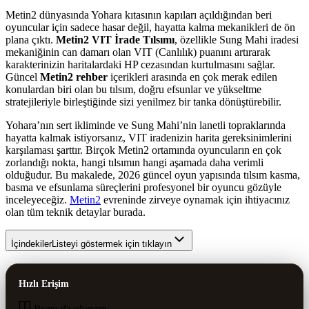
Metin2 dünyasında Yohara kıtasının kapıları açıldığından beri
oyuncular için sadece hasar değil, hayatta kalma mekanikleri de ön
plana çıktı.
Metin2 VIT İrade Tılsımı
, özellikle Sung Mahi iradesi
mekaniğinin can damarı olan VIT (Canlılık) puanını artırarak
karakterinizin haritalardaki HP cezasından kurtulmasını sağlar.
Güncel
Metin2 rehber
içerikleri arasında en çok merak edilen
konulardan biri olan bu tılsım, doğru efsunlar ve yükseltme
stratejileriyle birleştiğinde sizi yenilmez bir tanka dönüştürebilir.
Yohara’nın sert ikliminde ve Sung Mahi’nin lanetli topraklarında
hayatta kalmak istiyorsanız, VIT iradenizin harita gereksinimlerini
karşılaması şarttır. Birçok Metin2 ortamında oyuncuların en çok
zorlandığı nokta, hangi tılsımın hangi aşamada daha verimli
olduğudur. Bu makalede, 2026 güncel oyun yapısında tılsım kasma,
basma ve efsunlama süreçlerini profesyonel bir oyuncu gözüyle
inceleyeceğiz.
Metin2
evreninde zirveye oynamak için ihtiyacınız
olan tüm teknik detaylar burada.
İçindekiler
Listeyi göstermek için tıklayın
Hızlı Erişim
Bunu da okuyun