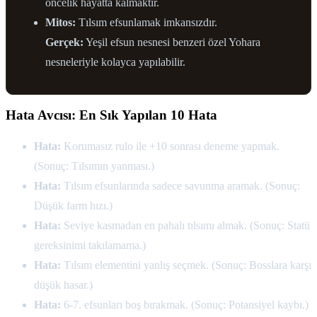
öncelik hayatta kalmaktır.
Mitos:
Tılsım efsunlamak imkansızdır.
Gerçek:
Yeşil efsun nesnesi benzeri özel Yohara
nesneleriyle kolayca yapılabilir.
Hata Avcısı: En Sık Yapılan 10 Hata
Hata:
Korumasız rulo ile +10 sonrası deneme yapmak.
(Sonuç: Tılsımın yanması.)
Hata:
Tılsım efsunlarında sadece savunma aramak. (Sonuç:
Düşük farm hızı.)
Hata:
Seviye kasmadan en pahalı tılsımı almak. (Sonuç: Statü
gereksinimi takılamama.)
Hata:
Tılsım elementini yanlış seçmek. (Sonuç: Bosslara karşı
düşük hasar.)
Hata:
6-7. efsunları boş bırakmak. (Sonuç: Potansiyel kaybı.)