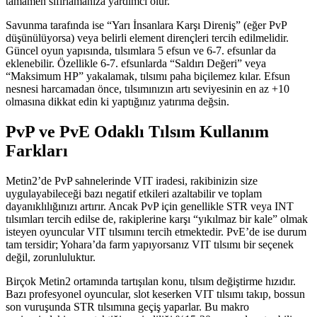
tamamen sıfırlamanıza yardımcı olur.
Savunma tarafında ise “Yarı İnsanlara Karşı Direniş” (eğer PvP
düşünülüyorsa) veya belirli element dirençleri tercih edilmelidir.
Güncel oyun yapısında, tılsımlara 5 efsun ve 6-7. efsunlar da
eklenebilir. Özellikle 6-7. efsunlarda “Saldırı Değeri” veya
“Maksimum HP” yakalamak, tılsımı paha biçilemez kılar. Efsun
nesnesi harcamadan önce, tılsımınızın artı seviyesinin en az +10
olmasına dikkat edin ki yaptığınız yatırıma değsin.
PvP ve PvE Odaklı Tılsım Kullanım
Farkları
Metin2’de PvP sahnelerinde VIT iradesi, rakibinizin size
uygulayabileceği bazı negatif etkileri azaltabilir ve toplam
dayanıklılığınızı artırır. Ancak PvP için genellikle STR veya INT
tılsımları tercih edilse de, rakiplerine karşı “yıkılmaz bir kale” olmak
isteyen oyuncular VIT tılsımını tercih etmektedir. PvE’de ise durum
tam tersidir; Yohara’da farm yapıyorsanız VIT tılsımı bir seçenek
değil, zorunluluktur.
Birçok Metin2 ortamında tartışılan konu, tılsım değiştirme hızıdır.
Bazı profesyonel oyuncular, slot keserken VIT tılsımı takıp, bossun
son vuruşunda STR tılsımına geçiş yaparlar. Bu makro