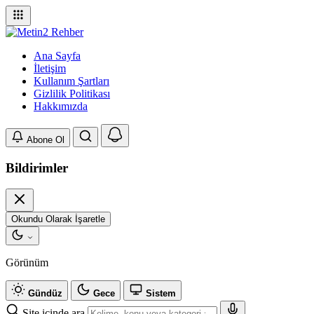
Ana Sayfa
İletişim
Kullanım Şartları
Gizlilik Politikası
Hakkımızda
Abone Ol
Bildirimler
Okundu Olarak İşaretle
Görünüm
Gündüz
Gece
Sistem
Site içinde ara