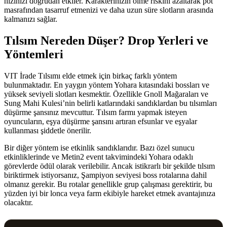
hızınızı doğrudan etkiler. Karakterinizin ölme riskini azaltarak pot
masrafından tasarruf etmenizi ve daha uzun süre slotların arasında
kalmanızı sağlar.
Tılsım Nereden Düşer? Drop Yerleri ve
Yöntemleri
VIT İrade Tılsımı elde etmek için birkaç farklı yöntem
bulunmaktadır. En yaygın yöntem Yohara kıtasındaki bossları ve
yüksek seviyeli slotları kesmektir. Özellikle Gnoll Mağaraları ve
Sung Mahi Kulesi’nin belirli katlarındaki sandıklardan bu tılsımları
düşürme şansınız mevcuttur. Tılsım farmı yapmak isteyen
oyuncuların, eşya düşürme şansını artıran efsunlar ve eşyalar
kullanması şiddetle önerilir.
Bir diğer yöntem ise etkinlik sandıklarıdır. Bazı özel sunucu
etkinliklerinde ve Metin2 event takvimindeki Yohara odaklı
görevlerde ödül olarak verilebilir. Ancak istikrarlı bir şekilde tılsım
biriktirmek istiyorsanız, Şampiyon seviyesi boss rotalarına dahil
olmanız gerekir. Bu rotalar genellikle grup çalışması gerektirir, bu
yüzden iyi bir lonca veya farm ekibiyle hareket etmek avantajınıza
olacaktır.