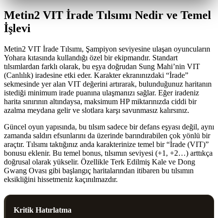
Metin2 VIT İrade Tılsımı Nedir ve Temel
İşlevi
Metin2 VIT İrade Tılsımı, Şampiyon seviyesine ulaşan oyuncuların
Yohara kıtasında kullandığı özel bir ekipmandır. Standart
tılsımlardan farklı olarak, bu eşya doğrudan Sung Mahi’nin VIT
(Canlılık) iradesine etki eder. Karakter ekranınızdaki “İrade”
sekmesinde yer alan VIT değerini artırarak, bulunduğunuz haritanın
istediği minimum irade puanına ulaşmanızı sağlar. Eğer iradeniz
harita sınırının altındaysa, maksimum HP miktarınızda ciddi bir
azalma meydana gelir ve slotlara karşı savunmasız kalırsınız.
Güncel oyun yapısında, bu tılsım sadece bir defans eşyası değil, aynı
zamanda saldırı efsunlarını da üzerinde barındırabilen çok yönlü bir
araçtır. Tılsımı taktığınız anda karakterinize temel bir “İrade (VIT)”
bonusu eklenir. Bu temel bonus, tılsımın seviyesi (+1, +2…) arttıkça
doğrusal olarak yükselir. Özellikle Terk Edilmiş Kale ve Dong
Gwang Ovası gibi başlangıç haritalarından itibaren bu tılsımın
eksikliğini hissetmeniz kaçınılmazdır.
Kritik Hatırlatma