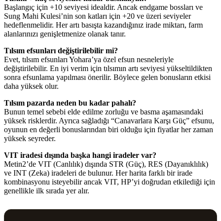
Başlangıç için +10 seviyesi idealdir. Ancak endgame bossları ve
Sung Mahi Kulesi’nin son katları için +20 ve üzeri seviyeler
hedeflenmelidir. Her artı basışta kazandığınız irade miktarı, farm
alanlarınızı genişletmenize olanak tanır.
Tılsım efsunları değiştirilebilir mi?
Evet, tılsım efsunları Yohara’ya özel efsun nesneleriyle
değiştirilebilir. En iyi verim için tılsımın artı seviyesi yükseltildikten
sonra efsunlama yapılması önerilir. Böylece gelen bonusların etkisi
daha yüksek olur.
Tılsım pazarda neden bu kadar pahalı?
Bunun temel sebebi elde edilme zorluğu ve basma aşamasındaki
yüksek risklerdir. Ayrıca sağladığı “Canavarlara Karşı Güç” efsunu,
oyunun en değerli bonuslarından biri olduğu için fiyatlar her zaman
yüksek seyreder.
VIT iradesi dışında başka hangi iradeler var?
Metin2’de VIT (Canlılık) dışında STR (Güç), RES (Dayanıklılık)
ve INT (Zeka) iradeleri de bulunur. Her harita farklı bir irade
kombinasyonu isteyebilir ancak VIT, HP’yi doğrudan etkilediği için
genellikle ilk sırada yer alır.