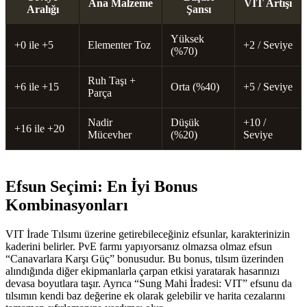
Ana Malzeme
VIT Artışı
Aralığı
Şansı
Yüksek
+0 ile +5
Elementer Toz
+2 / Seviye
(%70)
Ruh Taşı +
+6 ile +15
Orta (%40)
+5 / Seviye
Parça
Nadir
Düşük
+10 /
+16 ile +20
Mücevher
(%20)
Seviye
Efsun Seçimi: En İyi Bonus
Kombinasyonları
VIT İrade Tılsımı üzerine getirebileceğiniz efsunlar, karakterinizin
kaderini belirler. PvE farmı yapıyorsanız olmazsa olmaz efsun
“Canavarlara Karşı Güç” bonusudur. Bu bonus, tılsım üzerinden
alındığında diğer ekipmanlarla çarpan etkisi yaratarak hasarınızı
devasa boyutlara taşır. Ayrıca “Sung Mahi İradesi: VIT” efsunu da
tılsımın kendi baz değerine ek olarak gelebilir ve harita cezalarını