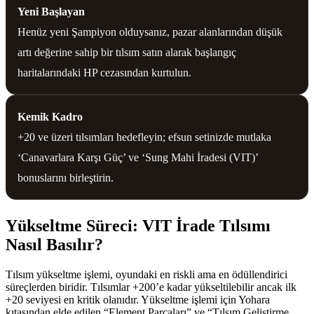
Yeni Başlayan
Henüz yeni Şampiyon olduysanız, pazar alanlarından düşük
artı değerine sahip bir tılsım satın alarak başlangıç
haritalarındaki HP cezasından kurtulun.
Kemik Kadro
+20 ve üzeri tılsımları hedefleyin; efsun setinizde mutlaka
‘Canavarlara Karşı Güç’ ve ‘Sung Mahi İradesi (VIT)’
bonuslarını birleştirin.
Yükseltme Süreci: VIT İrade Tılsımı
Nasıl Basılır?
Tılsım yükseltme işlemi, oyundaki en riskli ama en ödüllendirici
süreçlerden biridir. Tılsımlar +200’e kadar yükseltilebilir ancak ilk
+20 seviyesi en kritik olanıdır. Yükseltme işlemi için Yohara
kıtasından elde edilen “Element Parçaları” ve “Tılsım Geliştirme