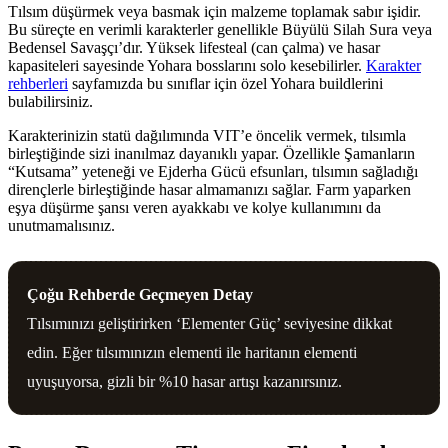
Tılsım düşürmek veya basmak için malzeme toplamak sabır işidir.
Bu süreçte en verimli karakterler genellikle Büyülü Silah Sura veya
Bedensel Savaşçı’dır. Yüksek lifesteal (can çalma) ve hasar
kapasiteleri sayesinde Yohara bosslarını solo kesebilirler.
Karakter
rehberleri
sayfamızda bu sınıflar için özel Yohara buildlerini
bulabilirsiniz.
Karakterinizin statü dağılımında VIT’e öncelik vermek, tılsımla
birleştiğinde sizi inanılmaz dayanıklı yapar. Özellikle Şamanların
“Kutsama” yeteneği ve Ejderha Gücü efsunları, tılsımın sağladığı
dirençlerle birleştiğinde hasar almamanızı sağlar. Farm yaparken
eşya düşürme şansı veren ayakkabı ve kolye kullanımını da
unutmamalısınız.
Çoğu Rehberde Geçmeyen Detay
Tılsımınızı geliştirirken ‘Elementer Güç’ seviyesine dikkat
edin. Eğer tılsımınızın elementi ile haritanın elementi
uyuşuyorsa, gizli bir %10 hasar artışı kazanırsınız.