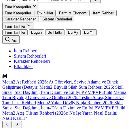
Tüm Kategoriler
Tüm Kategoriler
Etkinlikler
Farm & Ekonomi
İtem Rehberi
Karakter Rehberleri
Sistem Rehberleri
Tüm Tarihler
Tüm Tarihler
Bugün
Bu Hafta
Bu Ay
Bu Yıl
Ara
İtem Rehberi
Sistem Rehberleri
Karakter Rehberleri
Etkinlikler
Metin2 At Rehberi 2026: At Görevleri, Seviye Atlama ve Binek
Geliştirme (Detaylı)
Metin2 Büyülü Silah Sura Rehberi 2026: Skill
Sırası, Stat Dağılımı, İtem Dizimi ve En İyi PVM/PVP Build
Metin2
Tüm Biyolog Görevleri ve Ödülleri 2026: Teslim Sırası, Süreler ve
Tam Liste Rehberi
Metin2 Yakın Dövüş Ninja Rehberi 2026: Skill
Sırası, Stat Dağılımı, İtem–Efsun Dizimi ve En İyi PVM/PVP Build
Metin2 Ateş Tılsımı Rehberi (2026): Ne İşe Yarar, Nasıl Basılır,
Nasıl Kasılır?