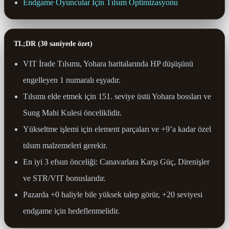
Endgame Oyuncular İçin Tılsım Optimizasyonu
TL;DR (30 saniyede özet)
VIT İrade Tılsımı, Yohara haritalarında HP düşüşünü
engelleyen 1 numaralı eşyadır.
Tılsımı elde etmek için 151. seviye üstü Yohara bossları ve
Sung Mahi Kulesi önceliklidir.
Yükseltme işlemi için element parçaları ve +9’a kadar özel
tılsım malzemeleri gerekir.
En iyi 3 efsun önceliği: Canavarlara Karşı Güç, Direnişler
ve STR/VIT bonuslarıdır.
Pazarda +0 haliyle bile yüksek talep görür, +20 seviyesi
endgame için hedeflenmelidir.