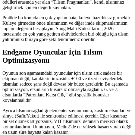
ödülleri arasında yer alan “Tılsım Fragmanları”, kendi tılsımınızı
geliştirmek için en değerli kaynaktır.
Pratikte bu konuda en çok yapılan hata, kuleye hazırlıksız girmektir.
Kuleye girmeden önce tılsımınızın ve diğer irade ekipmanlarınızın
toplam değerini hesaplayın. Sung Mahi Kulesi farmı, 2026
metasında en çok yang getiren aktivitelerden biri olduğu için tılsım
yatırımınızı buraya göre şekillendirmeniz önerilir.
Endgame Oyuncular İçin Tılsım
Optimizasyonu
Oyunun son aşamasındaki oyuncular için tılsım artık sadece bir
ekipman değil, karakterin imzasidir. +100 ve üzeri seviyelerdeki
tılsımlar, sadece şans değil devasa bir bütçe gerektirir. Bu aşamada
optimizasyon, efsunların kusursuz olmasıyla sağlanır. 6. ve 7.
efsunlarda “Patronlara Karşı Güç” gibi spesifik bonuslar
kovalanmalıdır.
Ayrıca tılsımın sağladığı elementer savunmanın, kostüm efsunları ve
simya (Safir/Yakut) ile senkronize edilmesi gerekir. Eğer kusursuz
bir set dizmek istiyorsanız, VIT tılsımınızı defansın merkezi olarak
konumlandırın. Unutmayın, Metin2’de en yüksek hasarı vuran değil,
en uzun süre hayatta kalan kazanır.