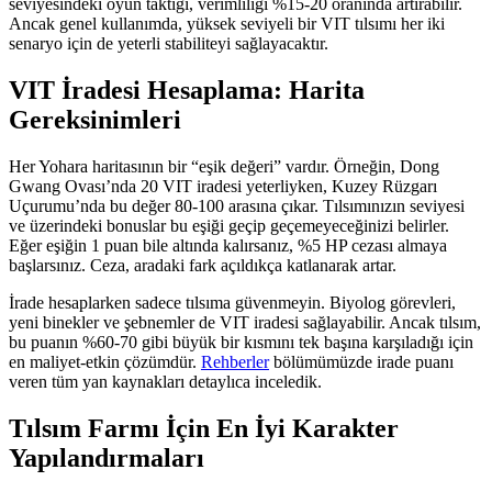
seviyesindeki oyun taktiği, verimliliği %15-20 oranında artırabilir.
Ancak genel kullanımda, yüksek seviyeli bir VIT tılsımı her iki
senaryo için de yeterli stabiliteyi sağlayacaktır.
VIT İradesi Hesaplama: Harita
Gereksinimleri
Her Yohara haritasının bir “eşik değeri” vardır. Örneğin, Dong
Gwang Ovası’nda 20 VIT iradesi yeterliyken, Kuzey Rüzgarı
Uçurumu’nda bu değer 80-100 arasına çıkar. Tılsımınızın seviyesi
ve üzerindeki bonuslar bu eşiği geçip geçemeyeceğinizi belirler.
Eğer eşiğin 1 puan bile altında kalırsanız, %5 HP cezası almaya
başlarsınız. Ceza, aradaki fark açıldıkça katlanarak artar.
İrade hesaplarken sadece tılsıma güvenmeyin. Biyolog görevleri,
yeni binekler ve şebnemler de VIT iradesi sağlayabilir. Ancak tılsım,
bu puanın %60-70 gibi büyük bir kısmını tek başına karşıladığı için
en maliyet-etkin çözümdür.
Rehberler
bölümümüzde irade puanı
veren tüm yan kaynakları detaylıca inceledik.
Tılsım Farmı İçin En İyi Karakter
Yapılandırmaları