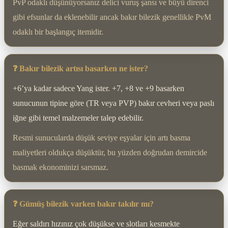
PvP odaklı düşünüyorsanız delici vuruş şansı ve büyü direnci
gibi efsunlar da eklenebilir ancak bakır bilezik genellikle PvM
odaklı bir başlangıç itemidir.
❓ Bakır bilezik artısı basarken ne ister?
+6’ya kadar sadece Yang ister. +7, +8 ve +9 basarken
sunucunun tipine göre (TR veya PVP) bakır cevheri veya paslı
iğne gibi temel malzemeler talep edebilir.
Resmi sunucularda düşük seviye eşyalar için artı basma
maliyetleri oldukça düşüktür, bu yüzden doğrudan demircide
basmak ekonominizi sarsmaz.
❓ Gümüş bilezik varken bakır takılır mı?
Eğer saldırı hızınız çok düşükse ve slotları kesmekte