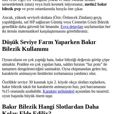
sersemletmek (stun) veya hızlı kesmek istiyorsanız,
metin2 bakır
bilezik pvp
ve pvm ortamlarında hızıyla öne çıkar.
Ancak, yüksek seviyeli slotlara (Örn: Örümcek Zindanı) geçiş
yapıldığında, saf HP sağlayan Gümüş veya Cennetin Gözü Bilezik
genellikle daha güvenli bir limandır.
Eşya detayları
sayfamızdan her
iki itemin matematiksel karşılaştırmasını görebilirsiniz.
Düşük Seviye Farm Yaparken Bakır
Bilezik Kullanımı
Oyuncuların en çok yaptığı hata, bakır bileziği değersiz görüp çöpe
atmaktır. Pratikte en çok yapılan hata, saldırı hızının “hız potu” ile
tamamen dengeleneceğini sanmaktır. Oysa ekipmandan gelen hız,
karakterin animasyon limitlerini zorlamanıza yardımcı olur.
Özellikle seviye 30 kasmak için 2. köyde okçu slotları toplarken,
bakır bilezik takılı bir karakterin animasyon hızı, pot harcamasını
%15 oranında azaltabilir.
Karakter gelişimleri
açısından bu tasarruf,
oyun başında büyük önem taşır.
Bakır Bilezik Hangi Slotlardan Daha
Kolay Elde Edilir?