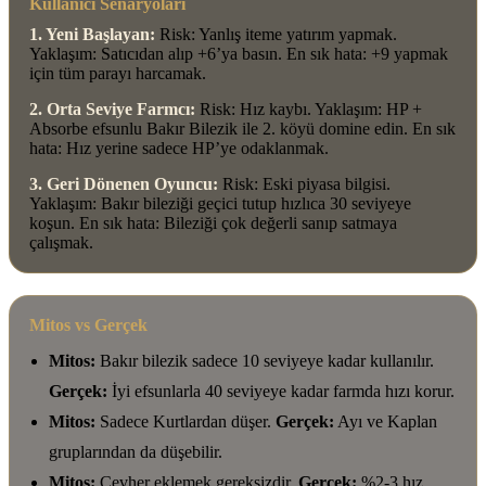
Kullanıcı Senaryoları
1. Yeni Başlayan:
Risk: Yanlış iteme yatırım yapmak.
Yaklaşım: Satıcıdan alıp +6’ya basın. En sık hata: +9 yapmak
için tüm parayı harcamak.
2. Orta Seviye Farmcı:
Risk: Hız kaybı. Yaklaşım: HP +
Absorbe efsunlu Bakır Bilezik ile 2. köyü domine edin. En sık
hata: Hız yerine sadece HP’ye odaklanmak.
3. Geri Dönenen Oyuncu:
Risk: Eski piyasa bilgisi.
Yaklaşım: Bakır bileziği geçici tutup hızlıca 30 seviyeye
koşun. En sık hata: Bileziği çok değerli sanıp satmaya
çalışmak.
Mitos vs Gerçek
Mitos:
Bakır bilezik sadece 10 seviyeye kadar kullanılır.
Gerçek:
İyi efsunlarla 40 seviyeye kadar farmda hızı korur.
Mitos:
Sadece Kurtlardan düşer.
Gerçek:
Ayı ve Kaplan
gruplarından da düşebilir.
Mitos:
Cevher eklemek gereksizdir.
Gerçek:
%2-3 hız