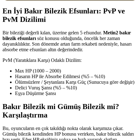
En İyi Bakır Bilezik Efsunları: PvP ve
PvM Dizilimi
Bir bileziği değerli kılan, üzerine gelen 5 efsundur.
Metin2 bakır
bilezik efsunları
söz konusu olduğunda, öncelik her zaman
dayanıklılıktır. Son dönemde artan farm rekabeti nedeniyle, hasarı
absorbe etme efsunları altın değerindedir.
PvM (Yaratıklara Karşı) Odaklı Dizilim:
Max HP (1000 – 2000)
Hasarın HP ile Absorbe Edilmesi (%5 – %10)
Ölümsüzlere / Şeytanlara Karşı Güç (Sunucuya göre değişir)
Delici Vuruş Şansı (%5 – %10)
Eşya Düşürme Şansı
Bakır Bilezik mi Gümüş Bilezik mi?
Karşılaştırma
Bu, oyuncuların en çok takıldığı nokta olarak karşımıza çıkar.
Gümüş bilezik kendinden HP bonusu verirken, bakır bilezik saldırı
hızı verir. Eğer HP eksiğiniz yoksa ve hızlı vurarak slotları