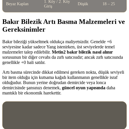
1. Köy / 2. Köy
Beyaz Kaplan
Düşük
18 – 25
Giriş
Bakır Bilezik Artı Basma Malzemeleri ve
Gereksinimler
Bakır bileziği yükseltmek oldukça maliyetsizdir. Genelde +6
seviyesine kadar sadece Yang istenirken, üst seviyelerde temel
malzemeler talep edilebilir.
Metin2 bakır bilezik nasıl alınır
sorusunun bir diğer cevabı da zırh satıcısıdır; ancak zırh satıcısında
genellikle +0 hali satılır.
Artı basma sürecinde dikkat edilmesi gereken nokta, düşük seviyeli
bir item olduğu için kutsama kağıdı kullanmanın genellikle israf
olduğudur. Bunun yerine doğrudan demircide veya lonca
demircisinde şansınızı denemek,
güncel oyun yapısında
daha
mantıklı bir ekonomik harekettir.