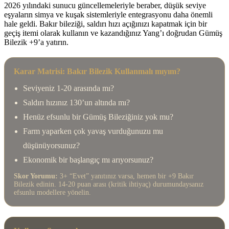
2026 yılındaki sunucu güncellemeleriyle beraber, düşük seviye
eşyaların simya ve kuşak sistemleriyle entegrasyonu daha önemli
hale geldi. Bakır bileziği, saldırı hızı açığınızı kapatmak için bir
geçiş itemi olarak kullanın ve kazandığınız Yang’ı doğrudan Gümüş
Bilezik +9’a yatırın.
Karar Matrisi: Bakır Bilezik Kullanmalı mıyım?
Seviyeniz 1-20 arasında mı?
Saldırı hızınız 130’un altında mı?
Henüz efsunlu bir Gümüş Bileziğiniz yok mu?
Farm yaparken çok yavaş vurduğunuzu mu
düşünüyorsunuz?
Ekonomik bir başlangıç mı arıyorsunuz?
Skor Yorumu:
3+ “Evet” yanıtınız varsa, hemen bir +9 Bakır
Bilezik edinin. 14-20 puan arası (kritik ihtiyaç) durumundaysanız
efsunlu modellere yönelin.