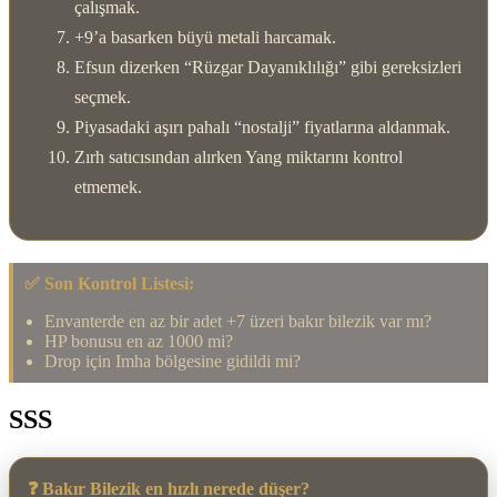
çalışmak.
+9’a basarken büyü metali harcamak.
Efsun dizerken “Rüzgar Dayanıklılığı” gibi gereksizleri
seçmek.
Piyasadaki aşırı pahalı “nostalji” fiyatlarına aldanmak.
Zırh satıcısından alırken Yang miktarını kontrol
etmemek.
✅ Son Kontrol Listesi:
Envanterde en az bir adet +7 üzeri bakır bilezik var mı?
HP bonusu en az 1000 mi?
Drop için Imha bölgesine gidildi mi?
SSS
❓ Bakır Bilezik en hızlı nerede düşer?