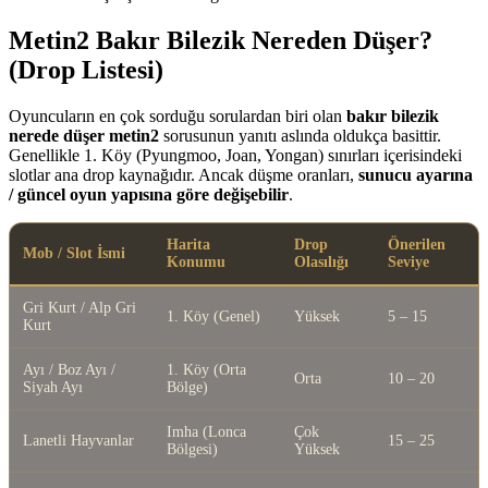
Metin2 Bakır Bilezik Nereden Düşer?
(Drop Listesi)
Oyuncuların en çok sorduğu sorulardan biri olan
bakır bilezik
nerede düşer metin2
sorusunun yanıtı aslında oldukça basittir.
Genellikle 1. Köy (Pyungmoo, Joan, Yongan) sınırları içerisindeki
slotlar ana drop kaynağıdır. Ancak düşme oranları,
sunucu ayarına
/ güncel oyun yapısına göre değişebilir
.
Harita
Drop
Önerilen
Mob / Slot İsmi
Konumu
Olasılığı
Seviye
Gri Kurt / Alp Gri
1. Köy (Genel)
Yüksek
5 – 15
Kurt
Ayı / Boz Ayı /
1. Köy (Orta
Orta
10 – 20
Siyah Ayı
Bölge)
Imha (Lonca
Çok
Lanetli Hayvanlar
15 – 25
Bölgesi)
Yüksek