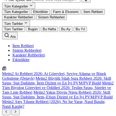
Tüm Kategoriler
Tüm Kategoriler
Etkinlikler
Farm & Ekonomi
İtem Rehberi
Karakter Rehberleri
Sistem Rehberleri
Tüm Tarihler
Tüm Tarihler
Bugün
Bu Hafta
Bu Ay
Bu Yıl
Ara
İtem Rehberi
Sistem Rehberleri
Karakter Rehberleri
Etkinlikler
Metin2 At Rehberi 2026: At Görevleri, Seviye Atlama ve Binek
Geliştirme (Detaylı)
Metin2 Büyülü Silah Sura Rehberi 2026: Skill
Sırası, Stat Dağılımı, İtem Dizimi ve En İyi PVM/PVP Build
Metin2
Tüm Biyolog Görevleri ve Ödülleri 2026: Teslim Sırası, Süreler ve
Tam Liste Rehberi
Metin2 Yakın Dövüş Ninja Rehberi 2026: Skill
Sırası, Stat Dağılımı, İtem–Efsun Dizimi ve En İyi PVM/PVP Build
Metin2 Ateş Tılsımı Rehberi (2026): Ne İşe Yarar, Nasıl Basılır,
Nasıl Kasılır?