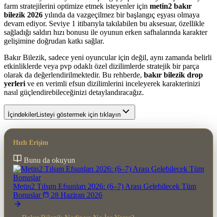
farm stratejilerini optimize etmek isteyenler için
metin2 bakır
bilezik 2026
yılında da vazgeçilmez bir başlangıç eşyası olmaya
devam ediyor. Seviye 1 itibarıyla takılabilen bu aksesuar, özellikle
sağladığı saldırı hızı bonusu ile oyunun erken safhalarında karakter
gelişimine doğrudan katkı sağlar.
Bakır Bilezik, sadece yeni oyuncular için değil, aynı zamanda belirli
etkinliklerde veya pvp odaklı özel dizilimlerde stratejik bir parça
olarak da değerlendirilmektedir. Bu rehberde,
bakır bilezik drop
yerleri
ve en verimli efsun dizilimlerini inceleyerek karakterinizi
nasıl güçlendirebileceğinizi detaylandıracağız.
İçindekiler
Listeyi göstermek için tıklayın
Hızlı Erişim
Bunu da okuyun
Metin2 Tılsım Efsunları 2026: (6–7) Arası Gelebilecek Tüm
Bonuslar
28 Haziran 2026