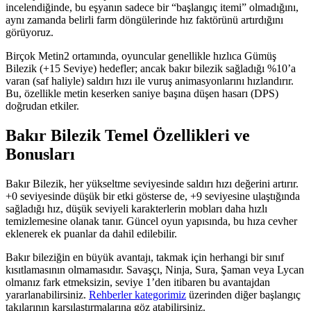
incelendiğinde, bu eşyanın sadece bir “başlangıç itemi” olmadığını,
aynı zamanda belirli farm döngülerinde hız faktörünü artırdığını
görüyoruz.
Birçok Metin2 ortamında, oyuncular genellikle hızlıca Gümüş
Bilezik (+15 Seviye) hedefler; ancak bakır bilezik sağladığı %10’a
varan (saf haliyle) saldırı hızı ile vuruş animasyonlarını hızlandırır.
Bu, özellikle metin keserken saniye başına düşen hasarı (DPS)
doğrudan etkiler.
Bakır Bilezik Temel Özellikleri ve
Bonusları
Bakır Bilezik, her yükseltme seviyesinde saldırı hızı değerini artırır.
+0 seviyesinde düşük bir etki gösterse de, +9 seviyesine ulaştığında
sağladığı hız, düşük seviyeli karakterlerin mobları daha hızlı
temizlemesine olanak tanır. Güncel oyun yapısında, bu hıza cevher
eklenerek ek puanlar da dahil edilebilir.
Bakır bileziğin en büyük avantajı, takmak için herhangi bir sınıf
kısıtlamasının olmamasıdır. Savaşçı, Ninja, Sura, Şaman veya Lycan
olmanız fark etmeksizin, seviye 1’den itibaren bu avantajdan
yararlanabilirsiniz.
Rehberler kategorimiz
üzerinden diğer başlangıç
takılarının karşılaştırmalarına göz atabilirsiniz.