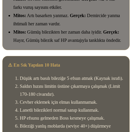
farkı vuruş sayısını etkiler.
Mitos:
Artı basarken yanmaz.
Gerçek:
Demircide yanma
ihtimali her zaman vardır.
Mitos:
Gümüş bilezikten her zaman daha iyidir.
Gerçek:
Hayır, Gümüş bilezik saf HP avantajıyla tanklıkta öndedir.
⚠️ En Sık Yapılan 10 Hata
Düşük artı basılı bileziğe 5 efsun atmak (Kaynak israfı).
Saldırı hızını limitin üstüne çıkarmaya çalışmak (Limit
170-180 civarıdır).
Cevher eklemek için elmas kullanmamak.
Lanetli bilezikleri normal sanıp kullanmak.
HP efsunu gelmeden Boss kesmeye çalışmak.
Bileziği yanlış moblarda (seviye 40+) düşürmeye