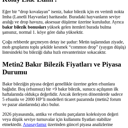
Eğer bir “drop kovalayan” iseniz, bakır bilezik için en verimli nokta
Imha (Lanetli Hayvanlar) haritasıdır. Buradaki hayvanların seviye
aralığı ve drop havuzu, aksesuar düşürme üzerine kuruludur. Ayrıca
bakır bilezik bonusları
yüksek gelen itemleri burada bulma
şansınız, normal 1. köye göre daha yüksektir.
Çoğu rehberde geçmeyen detay ise şudur: Metin taşlarından ziyade,
mob gruplarını toplu şekilde kesmek “common drop” (yaygın düşüş)
listesindeki bu bileziği daha hızlı envanterinize sokacaktır.
Metin2 Bakır Bilezik Fiyatları ve Piyasa
Durumu
Bakır bileziğin piyasa değeri genellikle üzerine gelen efsunlara
bağlıdır. Boş (efsunsuz) bir +9 bakır bilezik, sunucu açılışının ilk
haftalarında oldukça değerlidir. Ancak ilerleyen dönemlerde sadece
5 efsunlu ve 2000 HP’li modelleri ticaret pazarında (metin2 forum
ve pazar alanlarında) alıcı bulur.
2026 piyasasında, antika ve efsunlu parçaların koleksiyon değeri
veya düşük seviye turnuvalar için kullanımı fiyatları stabilize
etmektedir.
Anasayfamız
üzerinden güncel piyasa analizlerine