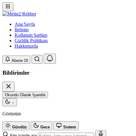
Ana Sayfa
İletişim
Kullanım Şartları
Gizlilik Politikası
Hakkımızda
Abone Ol
Bildirimler
Okundu Olarak İşaretle
Görünüm
Gündüz
Gece
Sistem
Site içinde ara