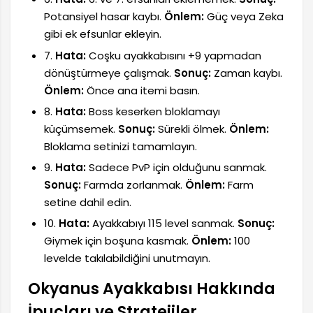
Potansiyel hasar kaybı.
Önlem:
Güç veya Zeka
gibi ek efsunlar ekleyin.
7.
Hata:
Coşku ayakkabısını +9 yapmadan
dönüştürmeye çalışmak.
Sonuç:
Zaman kaybı.
Önlem:
Önce ana itemi basın.
8.
Hata:
Boss keserken bloklamayı
küçümsemek.
Sonuç:
Sürekli ölmek.
Önlem:
Bloklama setinizi tamamlayın.
9.
Hata:
Sadece PvP için olduğunu sanmak.
Sonuç:
Farmda zorlanmak.
Önlem:
Farm
setine dahil edin.
10.
Hata:
Ayakkabıyı 115 level sanmak.
Sonuç:
Giymek için boşuna kasmak.
Önlem:
100
levelde takılabildiğini unutmayın.
Okyanus Ayakkabısı Hakkında
İpuçları ve Stratejiler