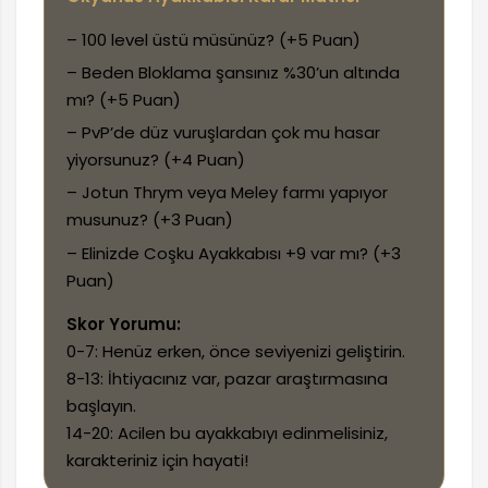
– 100 level üstü müsünüz? (+5 Puan)
– Beden Bloklama şansınız %30’un altında
mı? (+5 Puan)
– PvP’de düz vuruşlardan çok mu hasar
yiyorsunuz? (+4 Puan)
– Jotun Thrym veya Meley farmı yapıyor
musunuz? (+3 Puan)
– Elinizde Coşku Ayakkabısı +9 var mı? (+3
Puan)
Skor Yorumu:
0-7: Henüz erken, önce seviyenizi geliştirin.
8-13: İhtiyacınız var, pazar araştırmasına
başlayın.
14-20: Acilen bu ayakkabıyı edinmelisiniz,
karakteriniz için hayati!