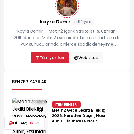
Kayra Demir
114 yazı
Kayra Demir — Metin2 İçerik Stratejisti & Uzmanı
2010’dan beri Metin2 evreninde, hem resmi hem de
PvP sunucularında binlerce saatlik deneyime
sahibim. Oyun içi ekonomiden karakter
yapılandırmaya, teknik hata çözümlerinden ileri
Tüm yazıları
Web sitesi
seviye farm taktiklerine kadar her konuyu bizzat test
ederek kaleme alıyorum. metin2rehber.net üzerinde,
2026 vizyonuna uygun, tamamen çözüm odaklı ve
BENZER YAZILAR
güncel rehberlerle oyuncuların en kısa yoldan
başarıya ulaşmasını hedefliyorum.
11 dk
İTEM REHBERI
Metin2 Gece Jediti Bilekliği
2026: Nereden Düşer, Nasıl
Alınır, Efsunları Neler?
Dil Seç
TR