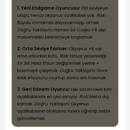
1. Yeni Endgame Oyuncusu:
100 seviyeye
ulaştı, henüz okyanus ayakkabısı yok.
Risk:
Büyülü Orman’da dayanamayıp ölmek.
Doğru Yaklaşım:
Hemen bir Coşku +9 alıp
malzemeleri biriktirmeye başlamak.
2. Orta Seviye Farmer:
Okyanus +6 var
ama efsunları kötü.
Risk:
Hasar yetersizliği.
En Sık Hata:
Efsun değiştirmek yerine +
basmaya çalışmak.
Doğru Yaklaşım:
Önce
kritik efsununu oturtup sonra artı basmak.
3. Geri Dönem Oyuncu:
Eski sistemdeki Kirin
ayakkabılarını en iyisi sanıyor.
Risk:
Meta dışı
kalmak.
Doğru Yaklaşım:
Okyanus
ayakkabısının bloklama farkını öğrenip setini
güncellemek.