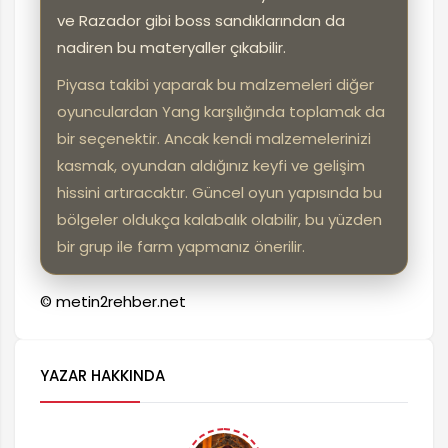
ve Razador gibi boss sandıklarından da
nadiren bu materyaller çıkabilir.
Piyasa takibi yaparak bu malzemeleri diğer
oyunculardan Yang karşılığında toplamak da
bir seçenektir. Ancak kendi malzemelerinizi
kasmak, oyundan aldığınız keyfi ve gelişim
hissini artıracaktır. Güncel oyun yapısında bu
bölgeler oldukça kalabalık olabilir, bu yüzden
bir grup ile farm yapmanız önerilir.
© metin2rehber.net
YAZAR HAKKINDA