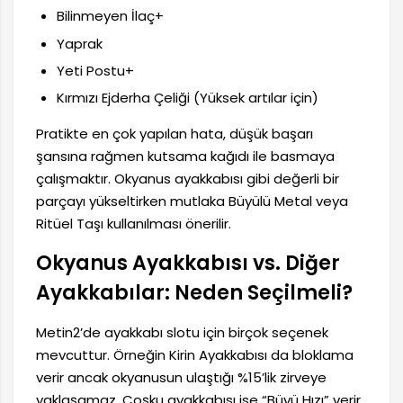
Bilinmeyen İlaç+
Yaprak
Yeti Postu+
Kırmızı Ejderha Çeliği (Yüksek artılar için)
Pratikte en çok yapılan hata, düşük başarı
şansına rağmen kutsama kağıdı ile basmaya
çalışmaktır. Okyanus ayakkabısı gibi değerli bir
parçayı yükseltirken mutlaka Büyülü Metal veya
Ritüel Taşı kullanılması önerilir.
Okyanus Ayakkabısı vs. Diğer
Ayakkabılar: Neden Seçilmeli?
Metin2’de ayakkabı slotu için birçok seçenek
mevcuttur. Örneğin Kirin Ayakkabısı da bloklama
verir ancak okyanusun ulaştığı %15’lik zirveye
yaklaşamaz. Coşku ayakkabısı ise “Büyü Hızı” verir.