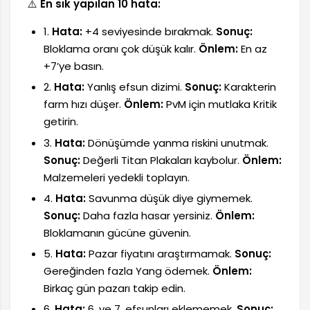
⚠️
En sık yapılan 10 hata:
1.
Hata:
+4 seviyesinde bırakmak.
Sonuç:
Bloklama oranı çok düşük kalır.
Önlem:
En az
+7’ye basın.
2.
Hata:
Yanlış efsun dizimi.
Sonuç:
Karakterin
farm hızı düşer.
Önlem:
PvM için mutlaka Kritik
getirin.
3.
Hata:
Dönüşümde yanma riskini unutmak.
Sonuç:
Değerli Titan Plakaları kaybolur.
Önlem:
Malzemeleri yedekli toplayın.
4.
Hata:
Savunma düşük diye giymemek.
Sonuç:
Daha fazla hasar yersiniz.
Önlem:
Bloklamanın gücüne güvenin.
5.
Hata:
Pazar fiyatını araştırmamak.
Sonuç:
Gereğinden fazla Yang ödemek.
Önlem:
Birkaç gün pazarı takip edin.
6.
Hata:
6. ve 7. efsunları eklememek.
Sonuç: