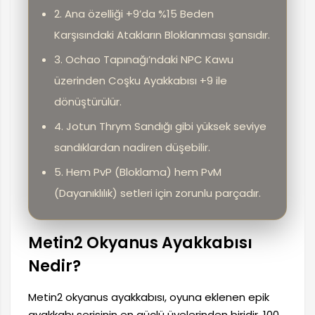
2. Ana özelliği +9’da %15 Beden
Karşısındaki Atakların Bloklanması şansıdır.
3. Ochao Tapınağı’ndaki NPC Kawu
üzerinden Coşku Ayakkabısı +9 ile
dönüştürülür.
4. Jotun Thrym Sandığı gibi yüksek seviye
sandıklardan nadiren düşebilir.
5. Hem PvP (Bloklama) hem PvM
(Dayanıklılık) setleri için zorunlu parçadır.
Metin2 Okyanus Ayakkabısı
Nedir?
Metin2 okyanus ayakkabısı, oyuna eklenen epik
ayakkabı serisinin en güçlü üyelerinden biridir. 100.