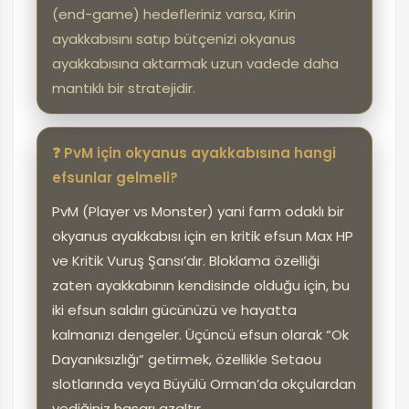
(end-game) hedefleriniz varsa, Kirin
ayakkabısını satıp bütçenizi okyanus
ayakkabısına aktarmak uzun vadede daha
mantıklı bir stratejidir.
❓ PvM için okyanus ayakkabısına hangi
efsunlar gelmeli?
PvM (Player vs Monster) yani farm odaklı bir
okyanus ayakkabısı için en kritik efsun Max HP
ve Kritik Vuruş Şansı’dır. Bloklama özelliği
zaten ayakkabının kendisinde olduğu için, bu
iki efsun saldırı gücünüzü ve hayatta
kalmanızı dengeler. Üçüncü efsun olarak “Ok
Dayanıksızlığı” getirmek, özellikle Setaou
slotlarında veya Büyülü Orman’da okçulardan
yediğiniz hasarı azaltır.