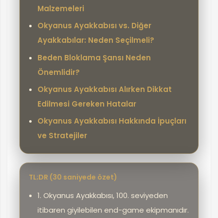
Malzemeleri
Okyanus Ayakkabısı vs. Diğer
Ayakkabılar: Neden Seçilmeli?
Beden Bloklama Şansı Neden
Önemlidir?
Okyanus Ayakkabısı Alırken Dikkat
Edilmesi Gereken Hatalar
Okyanus Ayakkabısı Hakkında İpuçları
ve Stratejiler
TL;DR (30 saniyede özet)
1. Okyanus Ayakkabısı, 100. seviyeden
itibaren giyilebilen end-game ekipmanıdır.