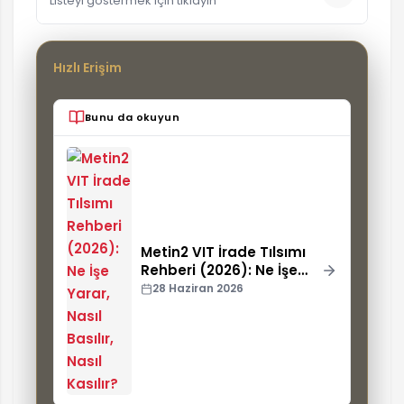
Listeyi göstermek için tıklayın
Hızlı Erişim
Bunu da okuyun
Metin2 VIT İrade Tılsımı
Rehberi (2026): Ne İşe
Yarar, Nasıl Basılır, Nasıl
28 Haziran 2026
Kasılır?