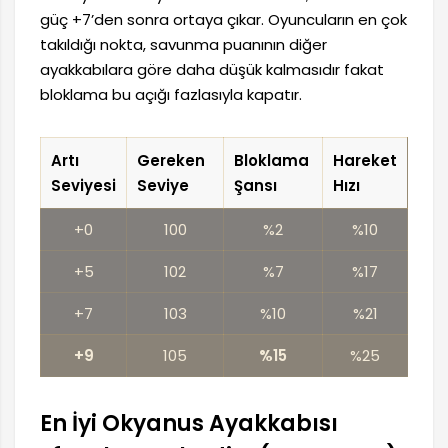
güç +7’den sonra ortaya çıkar. Oyuncuların en çok
takıldığı nokta, savunma puanının diğer
ayakkabılara göre daha düşük kalmasıdır fakat
bloklama bu açığı fazlasıyla kapatır.
Artı
Gereken
Bloklama
Hareket
Seviyesi
Seviye
Şansı
Hızı
+0
100
%2
%10
+5
102
%7
%17
+7
103
%10
%21
+9
105
%15
%25
En İyi Okyanus Ayakkabısı