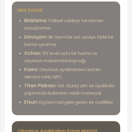
Mini Sözlük
Bloklama:
Fiziksel saldırıyı tamamen
savuşturma.
Dönüşüm:
Bir itemi bir üst seviye farklı bir
iteme çevirme.
Ochao:
95 level üstü bir harita ve
okyanus malzemesi kaynağı.
Kawu:
Okyanus ayakkabısını üreten
demirci ruhlu NPC.
Titan Plakası:
Üst düzey zırh ve ayakkabı
yapımında kullanılan nadir materyal.
Efsun:
Eşyaya rastgele gelen ek özellikler.
Okyanus Ayakkabısı Karar Matrisi