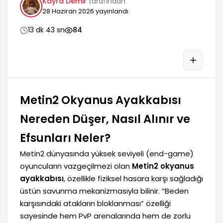
Kayra Demir
tarafından
28 Haziran 2026
yayınlandı
13 dk 43 sn
84
Metin2 Okyanus Ayakkabısı
Nereden Düşer, Nasıl Alınır ve
Efsunları Neler?
Metin2 dünyasında yüksek seviyeli (end-game)
oyuncuların vazgeçilmezi olan
Metin2 okyanus
ayakkabısı
, özellikle fiziksel hasara karşı sağladığı
üstün savunma mekanizmasıyla bilinir. “Beden
karşısındaki atakların bloklanması” özelliği
sayesinde hem PvP arenalarında hem de zorlu